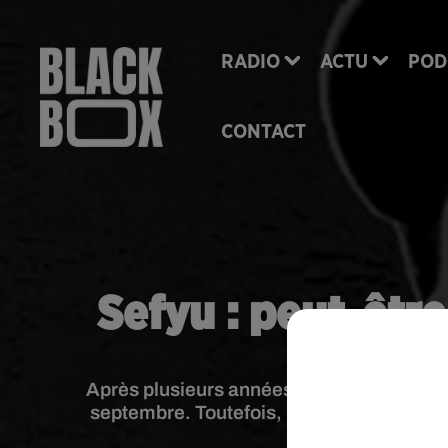
RADIO
ACTU
POD
CONTACT
Sefyu : peut-être
Après plusieurs années de silence, Sefyu 
septembre. Toutefois, il ne s'agit pour l'
officiellement c