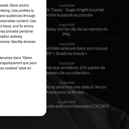
erest: Store and/or
4 août 2026
Meurtre de Tupac : Suge Knight pourrait
tising; Use profiles to
prendre la parole au procès
tand audiences through
personalise content; Use
4 août 2026
 fraud, and fix errors;
Benjamin Biolay sort le clip de sa reprise de
 may process personal
l
PNL
mation actively
e
vices; Identify devices
3 août 2026
Rim’K revient bien entouré dans son nouvel
EP « Soleil de minuit »
rtenaires dans "Gérer
s'appliqueront que pour
3 août 2026
les cookies" situé en
Eminem met aux enchères 100 paires de
sneakers de sa collection...
3 août 2026
Lena Situations annonce une date à l’Accor
Arena pour la fin des...
31 juillet 2026
Guizmo dévoile enfin son freestyle COLORS