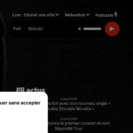
Live :
Choisir une ville
Webradios
Podcasts
Bilouki
-
Full
Fil actus
5 août 2026
uer sans accepter
Russ frappe fort avec son nouveau single «
Coulda Shoulda Woulda »
5 août 2026
Tiakola annonce le premier concert de son
WpointM Tour