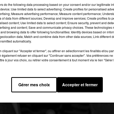
ers
do the following data processing based on your consent and/or our legitimate int
device; Use limited data to select advertising; Create profiles for personalised adver
image:
Wikipedia
vertising; Measure advertising performance; Measure content performance; Unders
ns of data from different sources; Develop and improve services; Create profiles to 
alised content; Use limited data to select content; Ensure security, prevent and detect
, je le suis », En 2012 et en 2013, on a pu le voir apparaitre en
ertising and content; Save and communicate privacy choices. These technologies
apprenait qu’il avait rejoint le label Polydor, puis plus rien. Seu
and browsing data to offer following functionalities: Identify devices based on infor
. Dans ce tweet, il annonçait son grand retour avec un quatrièm
eolocation data; Match and combine data from other data sources; Link different de
nsmitted automatically.
sorti et plus aucune information sur le projet n’a filtré.
cliquant sur "Accepter et fermer", ou affiner en sélectionnant les finalités et/ou pa
e. Elle est partie du site amazon. Ce site annonce un album d’un
 également refuser en cliquant sur "Continuer sans accepter". Vos préférences ne 
mbre. Cet album est intitulé « Back to Back ». Ces informations
tre à jour vos choix, ou retirer votre consentement à tout moment via le lien "Gérer 
le tweet posté par Sefyu, il y a presque un an. Pour autant, il
 moment,
Sefyu
n’a pas confirmé cette nouvelle.
to back
#YUSEF
Gérer mes choix
Accepter et fermer
(@zehefyu)
22 septembre 2017
8 à 14h20 par Bertrand Loppin