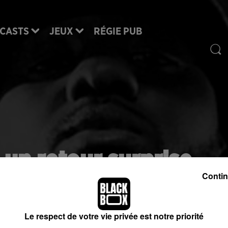
CASTS
JEUX
RÉGIE PUB
 un retour surprise…
Contin
pourrait revenir avec un nouvel album pour la fin
instant que d'une rumeur. Cette nouvelle n'est pas
Le respect de votre vie privée est notre priorité
onfirmée par l'intéressé.