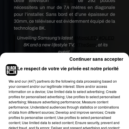
cette télévision
Samsung
de 292 pouces
nécessitera un mur de 7,4 mètres en diagonale
pour l’installer. Sans bord et d’une épaisseur de
30mm, ce téléviseur est évidemment équipé de la
technologie 8K.
Unveiling Samsung’s latest
#MicroLED
,
#QLED
8K and a new lifestyle TV,
#TheSero
, at its
#Firstlook
event.
#CES2020
Continuer sans accepter
#SamsungCES2020
Find out more:
https://t.co/qYwwVP6ooq
Le respect de votre vie privée est notre priorité
— Samsung US Newsroom
We and
our (447) partners
do the following data processing based on
(@SamsungNewsUS)
6 janvier 2020
your consent and/or our legitimate interest: Store and/or access
information on a device; Use limited data to select advertising; Create
Sa durée de vie n’a rien à envier aux télévisions
profiles for personalised advertising; Use profiles to select personalised
traditionnelles, bien au contraire, puisqu’elle
advertising; Measure advertising performance; Measure content
correspond à 100.000 heures. C’est-à-dire que
performance; Understand audiences through statistics or combinations
of data from different sources; Develop and improve services; Create
vous pouvez laisser votre télé XXL allumée durant
profiles to personalise content; Use profiles to select personalised
11 ans non-stop. Bien sûr, tout ceci à un prix…Et il
content; Use limited data to select content; Ensure security, prevent and
va falloir beaucoup économiser pour se la payer
detect fraud, and fix errors; Deliver and present advertising and content;