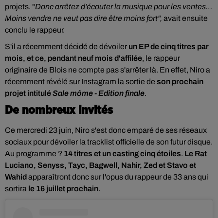
projets.
"
Donc arrêtez d’écouter la musique pour les ventes…
Moins vendre ne veut pas dire être moins fort",
avait ensuite
conclu le rappeur.
S'il a récemment décidé de dévoiler
un EP de cinq titres par
mois, et ce, pendant neuf mois d'affilée
, le rappeur
originaire de Blois ne compte pas s'arrêter là. En effet, Niro a
récemment révélé sur Instagram la sortie de
son prochain
projet intitulé
Sale môme - Edition finale
.
De nombreux invités
Ce mercredi 23 juin, Niro s'est donc emparé de ses réseaux
sociaux pour dévoiler la tracklist officielle de son futur disque.
Au programme ?
14 titres et un casting cinq étoiles
.
Le Rat
Luciano, Senyss, Tayc, Bagwell, Nahir, Zed et Stavo et
Wahid
apparaîtront donc sur l'opus du rappeur de 33 ans qui
sortira
le 16 juillet prochain
.