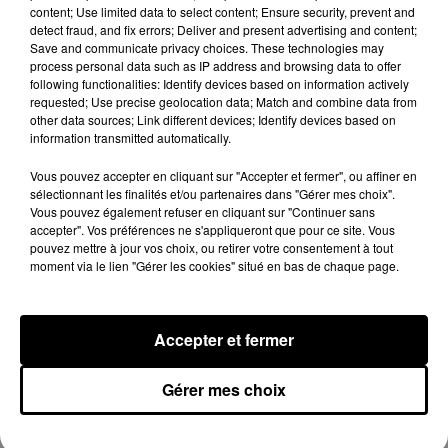
content; Use limited data to select content; Ensure security, prevent and
detect fraud, and fix errors; Deliver and present advertising and content;
Save and communicate privacy choices. These technologies may
process personal data such as IP address and browsing data to offer
following functionalities: Identify devices based on information actively
requested; Use precise geolocation data; Match and combine data from
other data sources; Link different devices; Identify devices based on
information transmitted automatically.
Voir cette publication sur Instagram
Vous pouvez accepter en cliquant sur "Accepter et fermer", ou affiner en
Une publication partagée par Niro (@niro_compteofficiel)
sélectionnant les finalités et/ou partenaires dans "Gérer mes choix".
Vous pouvez également refuser en cliquant sur "Continuer sans
accepter". Vos préférences ne s'appliqueront que pour ce site. Vous
Le compte à rebours est bel et bien lancé !
pouvez mettre à jour vos choix, ou retirer votre consentement à tout
moment via le lien "Gérer les cookies" situé en bas de chaque page.
Accepter et fermer
Hip-Hop News
Gérer mes choix
Moha MMZ dévoile « Mikasa », un
nouveau single entre amour et...
7 août 2026