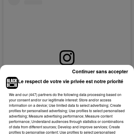
Continuer sans accepter
Voir cette publication sur Instagram
Le respect de votre vie privée est notre priorité
Une publication partagée par Niro (@niro_compteofficiel)
We and
our (447) partners
do the following data processing based on
your consent and/or our legitimate interest: Store and/or access
information on a device; Use limited data to select advertising; Create
profiles for personalised advertising; Use profiles to select personalised
advertising; Measure advertising performance; Measure content
performance; Understand audiences through statistics or combinations
of data from different sources; Develop and improve services; Create
profiles to personalise content; Use profiles to select personalised