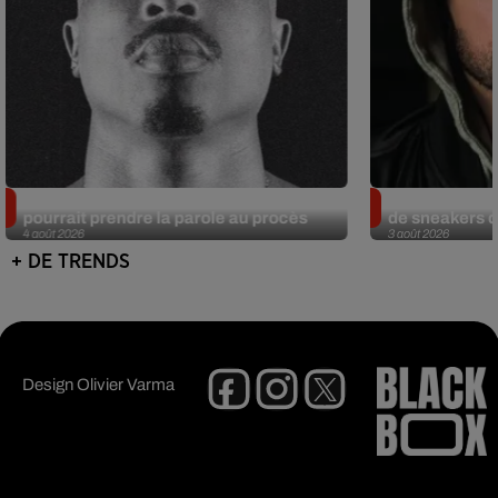
Meurtre de Tupac : Suge Knight
Eminem met a
pourrait prendre la parole au procès
de sneakers de
4 août 2026
3 août 2026
+ DE TRENDS
Design
Olivier Varma