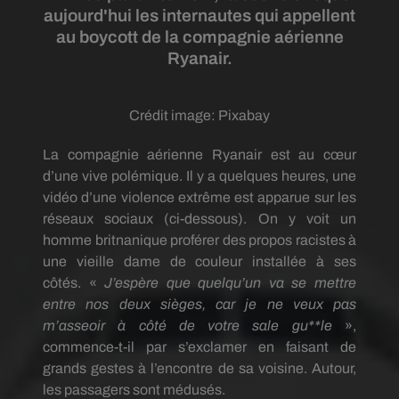
aujourd'hui les internautes qui appellent
au boycott de la compagnie aérienne
Ryanair.
Crédit image:
Pixabay
La compagnie aérienne
Ryanair
est au cœur
d’une vive polémique.
Il y a quelques heures, une
vidéo d’une violence extrême est apparue sur les
réseaux sociaux (ci-dessous).
On y voit un
homme britnanique proférer des propos racistes à
une vieille dame de couleur installée à ses
côtés.
«
J’espère que quelqu’un va se mettre
entre nos deux sièges, car je ne veux pas
m’asseoir à côté de votre sale
gu**le
»,
commence-t-il par s’exclamer en faisant de
grands gestes à l’encontre de sa voisine.
Autour,
les passagers sont médusés.