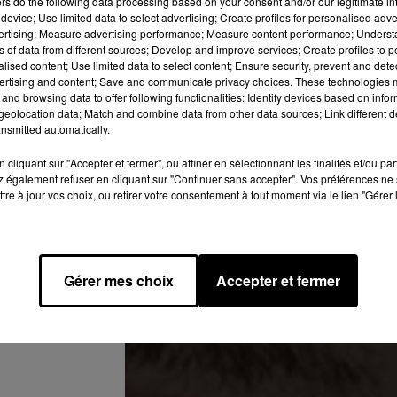
ers
do the following data processing based on your consent and/or our legitimate int
age me tombe dessus mais s'il a pu te faire du bien je peux q
device; Use limited data to select advertising; Create profiles for personalised adver
saie juste d'oublier cette pulsion débile. Je suis profondément
vertising; Measure advertising performance; Measure content performance; Unders
ns of data from different sources; Develop and improve services; Create profiles to 
alors que je t'ai déjà fait quelque chose de pas bien. Si on se
alised content; Use limited data to select content; Ensure security, prevent and detect
oire
",
est-il écrit dans le second message envoyé par un profil qu
ertising and content; Save and communicate privacy choices. These technologies
ent te dire que tu étais libre de faire ce que tu voulais à propos 
and browsing data to offer following functionalities: Identify devices based on infor
eolocation data; Match and combine data from other data sources; Link different de
 tout dire à Léna et de te laisser le choix d'en parler en public. Je
nsmitted automatically.
le faire. J'aurai été vers toi et je me suis excusé mais cela ne
t pas j'en suis conscient".
cliquant sur "Accepter et fermer", ou affiner en sélectionnant les finalités et/ou pa
 également refuser en cliquant sur "Continuer sans accepter". Vos préférences ne 
cott contre Moha la Squale alors que son mec est un prédateur
tre à jour vos choix, ou retirer votre consentement à tout moment via le lien "Gérer 
ption d’innocence �xܭ�xܭ les bobos de la street
.twitter.com/BVcRfCD7wI
chox)
September 8, 2020
Gérer mes choix
Accepter et fermer
bliquement réagi à ces accusations ce mercredi après-midi.
Le
ée, dit regretter son attitude et présente à nouveau ses excuses.