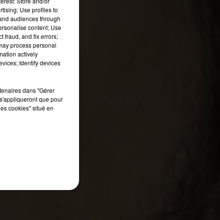
erest: Store and/or
ue
tising; Use profiles to
tand audiences through
personalise content; Use
 fraud, and fix errors;
i
 may process personal
de
mation actively
vices; Identify devices
rtenaires dans "Gérer
s'appliqueront que pour
les cookies" situé en