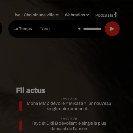
Live :
Choisir une ville
Webradios
Podcasts
Tayc
-
Le Temps
Fil actus
7 août 2026
Moha MMZ dévoile « Mikasa », un nouveau
single entre amour et...
7 août 2026
Tayc et Didi B dévoilent le single le plus
dansant de l’année