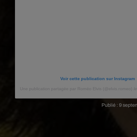
Voir cette publication sur Instagram
Une publication partagée par Roméo Elvis (@elvis.romeo)
l
Publié : 9 septe