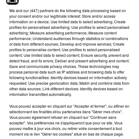
En attendant, pour ce début du mois de février,
We and
our (447) partners
do the following data processing based on
Rohff a décidé de se consacrer au tournage d’un
your consent and/or our legitimate interest: Store and/or access
clip. Il y a quelques jours, il a été aperçu à
information on a device; Use limited data to select advertising; Create
Marseille. Des vidéos de ce tournage dans les
profiles for personalised advertising; Use profiles to select personalised
advertising; Measure advertising performance; Measure content
quartiers nord circulent sur Twittter. Mieux, un
performance; Understand audiences through statistics or combinations
extrait de ce fameux clip a également fuité. Il
of data from different sources; Develop and improve services; Create
s’agirait du clip du morceau « 9 + 4 = 13 », un
profiles to personalise content; Use profiles to select personalised
content; Use limited data to select content; Ensure security, prevent and
morceau qui se trouve sur son dernier album
detect fraud, and fix errors; Deliver and present advertising and content;
« Surnaturel », un album sorti en 2018. A noter, sur
Save and communicate privacy choices. These technologies may
la vidéo du tournage,
on peut voir
Rohff
en
process personal data such as IP address and browsing data to offer
following functionalities: Identify devices based on information actively
compagnie de Guirri Mafia qui apparait en
requested; Use precise geolocation data; Match and combine data from
featuring sur ce titre. Il ne reste donc maintenant
other data sources; Link different devices; Identify devices based on
plus qu’à attende le mise en ligne de l’intégralité
information transmitted automatically.
de ce clip. Celle-ci devrait arriver dans un avenir
Vous pouvez accepter en cliquant sur "Accepter et fermer", ou affiner en
proche.
sélectionnant les finalités et/ou partenaires dans "Gérer mes choix".
Vous pouvez également refuser en cliquant sur "Continuer sans
C etais le feu hier
pic.twitter.com/vkv8Gi1oo0
accepter". Vos préférences ne s'appliqueront que pour ce site. Vous
pouvez mettre à jour vos choix, ou retirer votre consentement à tout
— Le Frenchyy �xÈ�xÈ�x�
moment via le lien "Gérer les cookies" situé en bas de chaque page.
(@MehDerbouka)
February 2, 2020