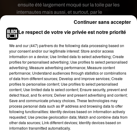
ensuite été largement moqué sur la toile par les
internautes mais aussi, et surtout, par le
rappeur
Booba
! «
10 personnes au concert de
Continuer sans accepter
#couillesdebois bravo !! Il a battu le record de
Le respect de votre vie privée est notre priorité
Zongo le Bozzo. On me dit à l’oreillette que c’est
peut-être à cause de la neige #JDC
», écrit-il sur
We and
our (447) partners
do the following data processing based on
ses réseaux sociaux avant de publier des photos
your consent and/or our legitimate interest: Store and/or access
et autres vidéos des quelques fans présents sur
information on a device; Use limited data to select advertising; Create
profiles for personalised advertising; Use profiles to select personalised
place.
advertising; Measure advertising performance; Measure content
performance; Understand audiences through statistics or combinations
Toutefois, une seconde version vient aujourd’hui
of data from different sources; Develop and improve services; Create
contredire cette première histoire. D’autres fans
profiles to personalise content; Use profiles to select personalised
du rappeur affirment qu’il y avait «
40 personnes à
content; Use limited data to select content; Ensure security, prevent and
detect fraud, and fix errors; Deliver and present advertising and content;
peu près
» (ça reste quand même très peu pour un
Save and communicate privacy choices. These technologies may
concert !). Tout en insistant sur le fait que Rohff a
process personal data such as IP address and browsing data to offer
tout de même «
mis le feu pendant presque 2h
».
following functionalities: Identify devices based on information actively
requested; Use precise geolocation data; Match and combine data from
De plus, ce manque de spectateurs serait dû à de
other data sources; Link different devices; Identify devices based on
nombreux travaux sur l’autoroute menant au
information transmitted automatically.
Théâtre El Aurassi, mais aussi à un manque