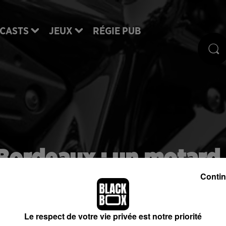
CASTS
JEUX
RÉGIE PUB
Bordeaux : un motard
unal correctionnel
Contin
Le respect de votre vie privée est notre priorité
ur avoir participé au rodéo sauvage organisé fin ao