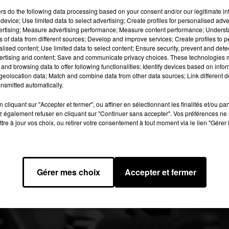
damné à de la prison avec sursis.
ers
do the following data processing based on your consent and/or our legitimate int
device; Use limited data to select advertising; Create profiles for personalised adver
vertising; Measure advertising performance; Measure content performance; Unders
 image:
Pixabay
ns of data from different sources; Develop and improve services; Create profiles to 
alised content; Use limited data to select content; Ensure security, prevent and detect
ertising and content; Save and communicate privacy choices. These technologies
t participé à ce
rodéo sauvage organisé fin août
dans les quartie
and browsing data to offer following functionalities: Identify devices based on infor
vait pu être interpellé. L'homme de 22 ans avait tenté de forcer
eolocation data; Match and combine data from other data sources; Link different de
la police pour tenter de mettre fin à ce rodéo urbain. Selon nos
nsmitted automatically.
égion parisienne, était jugé mardi par le tribunal correctionnel 
cliquant sur "Accepter et fermer", ou affiner en sélectionnant les finalités et/ou pa
ec sursis et à deux de suspension du permis de conduire. Sa mo
 également refuser en cliquant sur "Continuer sans accepter". Vos préférences ne 
pas été confisquée.
tre à jour vos choix, ou retirer votre consentement à tout moment via le lien "Gérer 
2019 à 9h10 par Diane Charbonnel
Gérer mes choix
Accepter et fermer