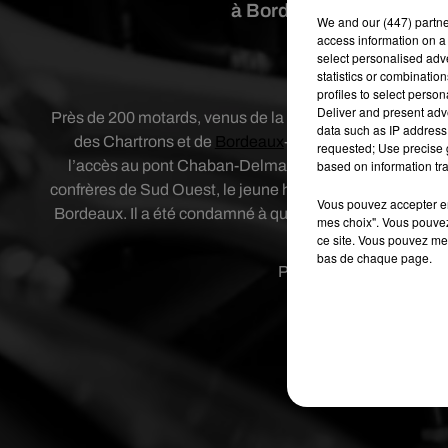
à Bordeaux. Il a été con
We and
our (447) partn
access information on a 
select personalised ad
Crédit
statistics or combinatio
profiles to select person
Deliver and present adv
Près de 200 motards, venus de la toute la France, avaien
data such as IP address 
des Chartrons et de
Bordeaux
-Nord. Un seul motard a
requested; Use precise g
l’accès au pont Chaban-Delmas qui avait été fermé par 
based on information tra
confrères de Sud Ouest, le jeune homme, originaire de la r
Vous pouvez accepter en 
Bordeaux. Il a été condamné à quatre mois de prison av
mes choix". Vous pouvez
ne lui a 
ce site. Vous pouvez met
bas de chaque page.
Publié : 25 septembre 