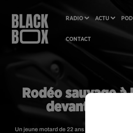
RADIO
ACTU
POD
CONTACT
Rodéo sauvage à 
devant le trib
Un jeune motard de 22 ans était jugé mardi po