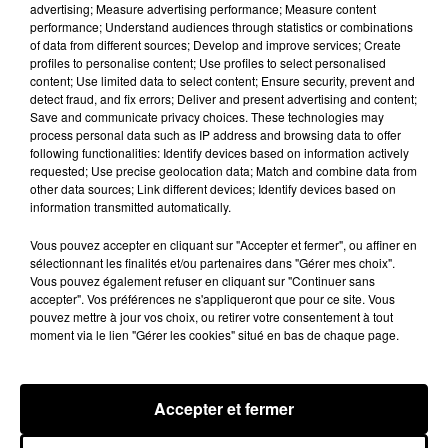
advertising; Measure advertising performance; Measure content
performance; Understand audiences through statistics or combinations
Hip-Hop News
of data from different sources; Develop and improve services; Create
profiles to personalise content; Use profiles to select personalised
content; Use limited data to select content; Ensure security, prevent and
detect fraud, and fix errors; Deliver and present advertising and content;
Franglish et Keblack dévoilent une
Save and communicate privacy choices. These technologies may
session live surprise
process personal data such as IP address and browsing data to offer
6 août 2026
following functionalities: Identify devices based on information actively
requested; Use precise geolocation data; Match and combine data from
other data sources; Link different devices; Identify devices based on
information transmitted automatically.
Russ frappe fort avec son nouveau
Vous pouvez accepter en cliquant sur "Accepter et fermer", ou affiner en
single « Coulda Shoulda Woulda »
sélectionnant les finalités et/ou partenaires dans "Gérer mes choix".
5 août 2026
Vous pouvez également refuser en cliquant sur "Continuer sans
accepter". Vos préférences ne s'appliqueront que pour ce site. Vous
pouvez mettre à jour vos choix, ou retirer votre consentement à tout
moment via le lien "Gérer les cookies" situé en bas de chaque page.
Tiakola annonce le premier concert de
son WpointM Tour
Accepter et fermer
5 août 2026