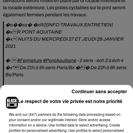
déviations seront mises en place par la rocade intérieure et
la rocade extérieure. Les pistes cyclables sur le pont seront
également fermées pendant les travaux.
�a�️�xa� �xR0[INFO TRAVAUX ENTRETIEN]
�xR PONT AQUITAINE
�x NUITS DU MERCREDI 27 ET JEUDI 28 JANVIER
2021
�:
#Fermeture
#PontAquitaine
- 2 sens - éch 2 à éch 4
�x" De 21h à 5h sens Paris/Bx �� De 22h à 6h sens
Bx/Paris
�xR�
https://t.co/DDS9zTC1Kt
Continuer sans accepter
pic.twitter.com/5qrwcoqj9I
Le respect de votre vie privée est notre priorité
— Circulation BxMetro (@CirculationBxM)
January 23,
2021
We and
our (447) partners
do the following data processing based on
your consent and/or our legitimate interest: Store and/or access
information on a device; Use limited data to select advertising; Create
profiles for personalised advertising; Use profiles to select personalised