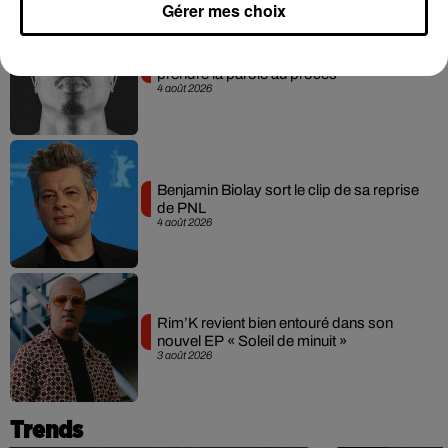
Gérer mes choix
Meurtre de Tupac : Suge Knight pourrait
prendre la parole au procès
4 août 2026
Benjamin Biolay sort le clip de sa reprise
de PNL
4 août 2026
Rim’K revient bien entouré dans son
nouvel EP « Soleil de minuit »
3 août 2026
Trends