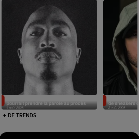
Meurtre de Tupac : Suge Knight
Eminem met a
pourrait prendre la parole au procès
de sneakers de
4 août 2026
3 août 2026
+ DE TRENDS