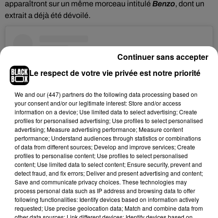
apparaîtront sur un même morceau intitulé
Benzo
, dont un
extrait a déjà été dévoilé.
Continuer sans accepter
Le respect de votre vie privée est notre priorité
We and
our (447) partners
do the following data processing based on
your consent and/or our legitimate interest: Store and/or access
information on a device; Use limited data to select advertising; Create
profiles for personalised advertising; Use profiles to select personalised
advertising; Measure advertising performance; Measure content
performance; Understand audiences through statistics or combinations
of data from different sources; Develop and improve services; Create
profiles to personalise content; Use profiles to select personalised
content; Use limited data to select content; Ensure security, prevent and
Voir cette publication sur Instagram
detect fraud, and fix errors; Deliver and present advertising and content;
Une publication partagée par RIM'K (@rimkofficiel)
Save and communicate privacy choices. These technologies may
process personal data such as IP address and browsing data to offer
following functionalities: Identify devices based on information actively
Pour l'heure,
la tracklist complète de l'EP
ADN
n’a pas
requested; Use precise geolocation data; Match and combine data from
other data sources; Link different devices; Identify devices based on