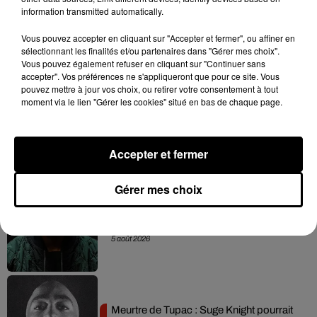
encore été publiée
. Affaire à suivre donc...
information transmitted automatically.
Vous pouvez accepter en cliquant sur "Accepter et fermer", ou affiner en
sélectionnant les finalités et/ou partenaires dans "Gérer mes choix".
Vous pouvez également refuser en cliquant sur "Continuer sans
Hip-Hop News
accepter". Vos préférences ne s'appliqueront que pour ce site. Vous
pouvez mettre à jour vos choix, ou retirer votre consentement à tout
moment via le lien "Gérer les cookies" situé en bas de chaque page.
Russ frappe fort avec son nouveau
single « Coulda Shoulda Woulda »
5 août 2026
Accepter et fermer
Gérer mes choix
Tiakola annonce le premier concert de
son WpointM Tour
5 août 2026
Meurtre de Tupac : Suge Knight pourrait