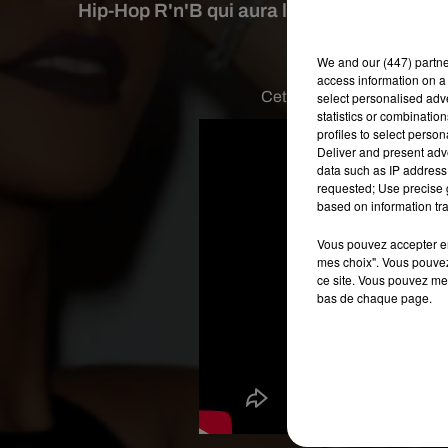
Hip-Hop R'n'B qui aura le plus marqué l'un
l'a
We and
our (447) partn
access information on a 
Cet été là, c'est
Rihanna
qu
select personalised ad
statistics or combinatio
profiles to select person
Deliver and present adv
data such as IP address 
requested; Use precise g
based on information tra
Vous pouvez accepter en 
mes choix". Vous pouvez
ce site. Vous pouvez met
bas de chaque page.