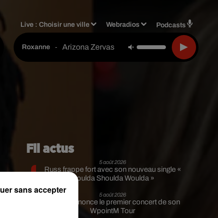
Live :
Choisir une ville
Webradios
Podcasts
Arizona Zervas
-
Roxanne
Fil actus
5 août 2026
Russ frappe fort avec son nouveau single «
Coulda Shoulda Woulda »
uer sans accepter
5 août 2026
Tiakola annonce le premier concert de son
re
WpointM Tour