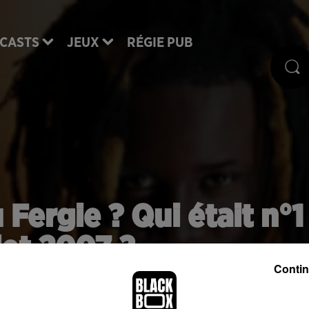
CASTS
JEUX
RÉGIE PUB
 Fergie ? Qui était n°1
llet 2007 ?
Contin
ons dans le temps pour retrouver, chaque jour, LE tit