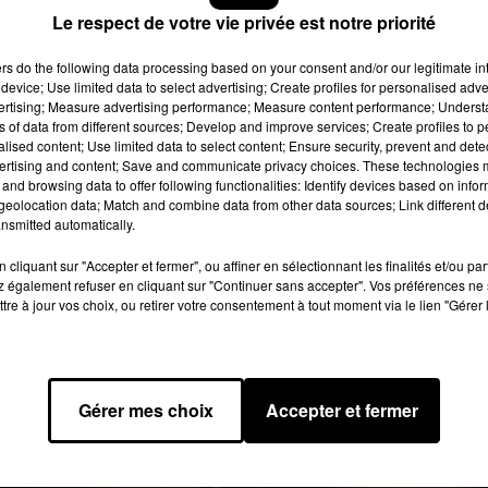
 des 16 derniers été, de 2000 à 2016. Aujourd'hui,
Le respect de votre vie privée est notre priorité
nnée 2007 !
ers
do the following data processing based on your consent and/or our legitimate int
device; Use limited data to select advertising; Create profiles for personalised adver
i était numéro 1 avec «
Umbrella
».
vertising; Measure advertising performance; Measure content performance; Unders
ns of data from different sources; Develop and improve services; Create profiles to 
alised content; Use limited data to select content; Ensure security, prevent and detect
ertising and content; Save and communicate privacy choices. These technologies
and browsing data to offer following functionalities: Identify devices based on infor
eolocation data; Match and combine data from other data sources; Link different de
nsmitted automatically.
cliquant sur "Accepter et fermer", ou affiner en sélectionnant les finalités et/ou pa
 également refuser en cliquant sur "Continuer sans accepter". Vos préférences ne 
tre à jour vos choix, ou retirer votre consentement à tout moment via le lien "Gérer 
Gérer mes choix
Accepter et fermer