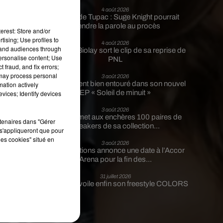
4 août 2026
Meurtre de Tupac : Suge Knight pourrait
prendre la parole au procès
erest: Store and/or
tising; Use profiles to
4 août 2026
tand audiences through
Benjamin Biolay sort le clip de sa reprise de
personalise content; Use
PNL
 fraud, and fix errors;
 may process personal
3 août 2026
Rim’K revient bien entouré dans son nouvel
mation actively
EP « Soleil de minuit »
vices; Identify devices
3 août 2026
Eminem met aux enchères 100 paires de
rtenaires dans "Gérer
sneakers de sa collection...
s'appliqueront que pour
les cookies" situé en
3 août 2026
Lena Situations annonce une date à l’Accor
Arena pour la fin des...
31 juillet 2026
Guizmo dévoile enfin son freestyle COLORS