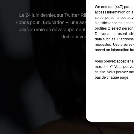
We and
our (447) partn
access information on a 
Le 24 juin dernier, sur Twitter,
Rihanna
interpellait le 
select personalised ad
Fonds pour l’Éducation », une association parrainée par 
statistics or combinatio
profiles to select person
pays en voie de développement. Son message a bien ét
Deliver and present adv
doit recevoir la chanteuse ce mercre
data such as IP address 
requested; Use precise g
Publié : 22 juillet
based on information tra
Vous pouvez accepter en 
mes choix". Vous pouvez
ce site. Vous pouvez met
bas de chaque page.