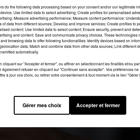
ers
do the following data processing based on your consent and/or our legitimate int
device; Use limited data to select advertising; Create profiles for personalised adver
président de la République sur son éventuel engagement pour « le
vertising; Measure advertising performance; Measure content performance; Unders
la chanteuse pour permettre l’accès à l’éducation aux enfants d
ns of data from different sources; Develop and improve services; Create profiles to 
alised content; Use limited data to select content; Ensure security, prevent and detect
é reçu puisque, selon l’agenda de l’Elysée,
Emmanuel Macron
ertising and content; Save and communicate privacy choices. These technologies
di 26 juillet, à 17h, pour parler d’éducation.
and browsing data to offer following functionalities: Identify devices based on infor
eolocation data; Match and combine data from other data sources; Link different de
 2017 à 18h41 par La rédaction
nsmitted automatically.
cliquant sur "Accepter et fermer", ou affiner en sélectionnant les finalités et/ou pa
 également refuser en cliquant sur "Continuer sans accepter". Vos préférences ne 
tre à jour vos choix, ou retirer votre consentement à tout moment via le lien "Gérer 
Gérer mes choix
Accepter et fermer