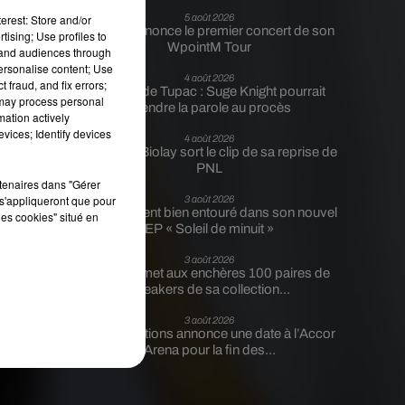
erest: Store and/or
5 août 2026
Tiakola annonce le premier concert de son
tising; Use profiles to
WpointM Tour
tand audiences through
es
personalise content; Use
4 août 2026
 fraud, and fix errors;
Meurtre de Tupac : Suge Knight pourrait
 may process personal
prendre la parole au procès
mation actively
vices; Identify devices
4 août 2026
Benjamin Biolay sort le clip de sa reprise de
PNL
rtenaires dans "Gérer
s'appliqueront que pour
3 août 2026
Rim’K revient bien entouré dans son nouvel
les cookies" situé en
EP « Soleil de minuit »
3 août 2026
Eminem met aux enchères 100 paires de
sneakers de sa collection...
3 août 2026
Lena Situations annonce une date à l’Accor
Arena pour la fin des...