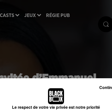
CASTS
JEUX
RÉGIE PUB
invitée d’Emmanuel
26 juillet, à l’Élysée 
Contin
Le respect de votre vie privée est notre priorité
rraient-ils bien parler ?