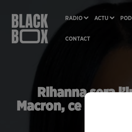
RADIO
ACTU
POD
CONTACT
Rihanna sera l’
Macron, ce mercredi 
Mais de quoi pou