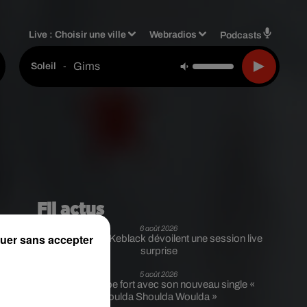
Live :
Choisir une ville
Webradios
Podcasts
Gims
-
Soleil
Fil actus
6 août 2026
!
uer sans accepter
Franglish et Keblack dévoilent une session live
surprise
5 août 2026
Russ frappe fort avec son nouveau single «
Coulda Shoulda Woulda »