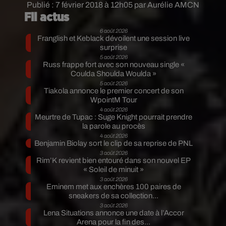
Publié : 7 février 2018 à 12h05 par Aurélie AMCN
Fil actus
6 août 2026
Franglish et Keblack dévoilent une session live
surprise
5 août 2026
Russ frappe fort avec son nouveau single «
Coulda Shoulda Woulda »
5 août 2026
Tiakola annonce le premier concert de son
WpointM Tour
4 août 2026
Meurtre de Tupac : Suge Knight pourrait prendre
la parole au procès
4 août 2026
Benjamin Biolay sort le clip de sa reprise de PNL
3 août 2026
Rim’K revient bien entouré dans son nouvel EP
« Soleil de minuit »
3 août 2026
Eminem met aux enchères 100 paires de
sneakers de sa collection...
3 août 2026
Lena Situations annonce une date à l’Accor
Arena pour la fin des...