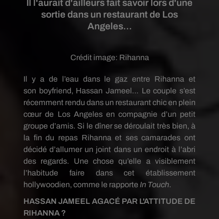
Il l'aurait d'ailleurs fait savoir lors d'une
sortie dans un restaurant de Los
Angeles...
Crédit image:
Rihanna
Il y a de l’eau dans le gaz entre
Rihanna
et
son
boyfriend
, Hassan
Jameel
…
Le couple s’est
récemment rendu dans un restaurant chic en plein
cœur de
Los
Angeles en compagnie d’un petit
groupe d’amis.
Si le dîner se déroulait très bien, à
la fin du repas
Rihanna
et ses camarades ont
décidé d’allumer un joint dans un endroit à l’abri
des regards.
Une chose qu’elle a visiblement
l’habitude faire dans cet établissement
hollywoodien, comme le rapporte
In
Touch
.
HASSAN JAMEEL
AGACÉ
PAR L'ATTITUDE DE
RIHANNA ?