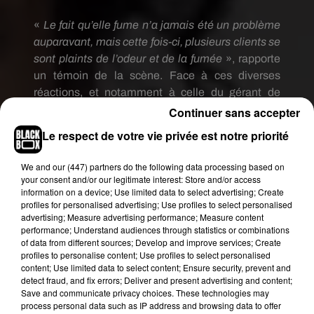
«
Le fait qu’elle fume n’a jamais été un problème
auparavant, mais cette fois-ci, plusieurs clients se
sont plaints de l’odeur et de la fumée
», rapporte
un témoin de la scène.
Face à ces diverses
réactions, et notamment à celle du gérant de
l’établissement légèrement gêné par le fait de
Continuer sans accepter
devoir réprimander la chanteuse,
Le respect de votre vie privée est notre priorité
Hassan
Jameel
se serait alors énervé contre sa
belle.
« Pourquoi il faut toujours que tu fasses ça
We and
our (447) partners
do the following data processing based on
!
C’est embarrassant !
»
,
se serait écrié le
your consent and/or our legitimate interest: Store and/or access
information on a device; Use limited data to select advertising; Create
milliardaire, avant de reprocher
profiles for personalised advertising; Use profiles to select personalised
à
Rihanna
d’avoir bu beaucoup trop de vin au
advertising; Measure advertising performance; Measure content
cours de leur dîner entre amis
.
performance; Understand audiences through statistics or combinations
of data from different sources; Develop and improve services; Create
«
C’était une scène assez inconfortable pour les
profiles to personalise content; Use profiles to select personalised
content; Use limited data to select content; Ensure security, prevent and
clients !
Hassan était si énervé qu’il
a
ensuite
detect fraud, and fix errors; Deliver and present advertising and content;
quitté le restaurant.
Rihanna
lui a couru après
Save and communicate privacy choices. These technologies may
»
raconte
encore le site
In
Touch
.
process personal data such as IP address and browsing data to offer