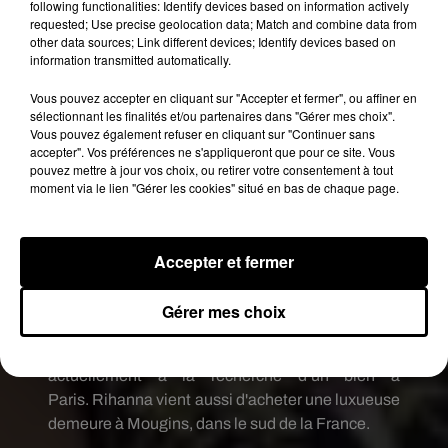
following functionalities: Identify devices based on information actively
RIHANNA S'INSTALLE EN FRANCE
requested; Use precise geolocation data; Match and combine data from
other data sources; Link different devices; Identify devices based on
information transmitted automatically.
En effet, récemment,
Hollywood
Life
a annoncé
que Hassan
Jameel
serait encore très mal à
Vous pouvez accepter en cliquant sur "Accepter et fermer", ou affiner en
l’aise, voire même agacé, concernant
sélectionnant les finalités et/ou partenaires dans "Gérer mes choix".
Vous pouvez également refuser en cliquant sur "Continuer sans
l’omniprésence de Chris Brown dans sa relation
accepter". Vos préférences ne s'appliqueront que pour ce site. Vous
avec
Rihanna
:
« Hassan ne fait pas
du
pouvez mettre à jour vos choix, ou retirer votre consentement à tout
tout
confiance à Chris Brown.
Il sait qu’il garde un
moment via le lien "Gérer les cookies" situé en bas de chaque page.
œil sur elle et qu’il a certainement encore des
sentiments profonds pour elle.
Cela l’inquiète
beaucoup.
Il a l’impression que Chris Brown est
Accepter et fermer
prêt à tout pour un jour tenter de
reconquérir
Rihanna
…
».
Malgré toutes ces
Gérer mes choix
spéculations,
Rihanna
et Hassan
Jameel
ne
cessent de multiplier les projets d’avenir :
ils sont
actuellement à la recherche d’un bien à
Paris.
Rihanna vient aussi d'acheter une luxueuse
demeure à Mougins, dans le sud de la France.