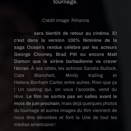
tournage.
Crédit image:
Rihanna
Rihanna
sera bientôt de retour au cinéma
.
Et
c’est dans la version
100% féminine
de la
saga
Ocean’s
rendue célèbre par les acteurs
George Clooney, Brad Pitt ou encore Matt
Damon que la sirène barbadienne va crever
l’écran
.
À
ses côtés, les actrices Sandra Bullock,
Cate Blanchett, Mindy
Kalling
et
Helena
Bonham
Carter, entre autres.
Rien que ça
!
Un casting qui, on vous l’accorde, vend du
rêve.
Le film ne sortira pas en salles avant le
mois de juin prochain
, mais déjà quelques photos
du tournage et autres images du film viennent de
nous être dévoilées et font la Une de tout les
médias américains !