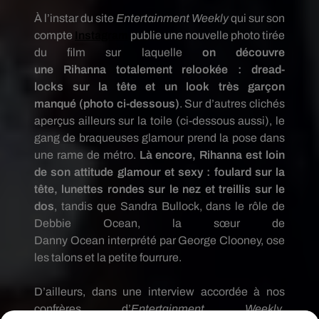
À
l’instar du site
Entertainment
Weekly
qui sur son
compte
Instagram
publie une nouvelle photo tirée
du film sur laquelle
on découvre
une
Rihanna
totalement
relookée
:
dread-
locks
sur la tête et un look très garçon
manqué
(photo ci-dessous)
.
Sur d’autres clichés
aperçus ailleurs sur la toile (ci-dessous aussi), le
gang de braqueuses glamour prend la pose dans
une rame de métro.
Là
encore, Rihanna
est loin
de son attitude glamour et sexy :
foulard sur la
tête, lunettes rondes sur le nez et treillis sur le
dos
, tandis que Sandra Bullock, dans le rôle de
Debbie
Ocean
, la sœur de
Danny
Ocean
interprété par George Clooney, ose
les talons et la petite fourrure.
D’ailleurs, dans une interview accordée à nos
confrères d’
Entertainment
Weekly
,