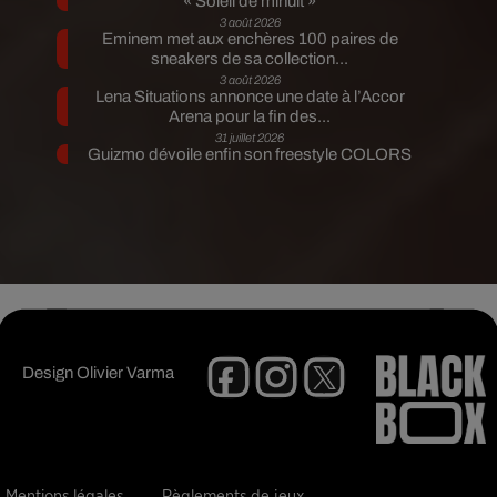
« Soleil de minuit »
3 août 2026
Eminem met aux enchères 100 paires de
sneakers de sa collection...
3 août 2026
Lena Situations annonce une date à l’Accor
Arena pour la fin des...
31 juillet 2026
Guizmo dévoile enfin son freestyle COLORS
Design
Olivier Varma
Mentions légales
Règlements de jeux