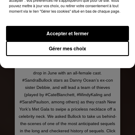
accepter". Vos préférences ne s'appliqueront que pour ce site. Vous
pouvez mettre à jour vos choix, ou retirer votre consentement à tout
moment via le lien "Gérer les cookies" situé en bas de chaque page.
Accepter et fermer
Gérer mes choix
The next chapter — or should we say heist? —
from the 'Ocean’s franchise, titled #Oceans8, will
drop in June with an all-female cast.
#SandraBullock stars as Danny Ocean’s ex-con
sister Debbie, and will lead a team of thieves
(played by #CateBlanchett, #MindyKaling and
#SarahPaulson, among others) as they crash New
York’s Met Gala to swipe a priceless necklace off a
celebrity neck. We asked Bullock to take us behind-
the-scenes of one of the most anticipated sequels
in the long and checkered history of sequels. Click