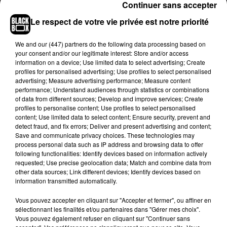
Continuer sans accepter
l’actrice
américaine nous
promet de belles
surprises à la sortie du film.
« C’est comme si nous
Le respect de votre vie privée est notre priorité
faisions un vrai film
Marvel
et que nous essayions
au maximum d’y intégrer des surprises »
, confie-t-
We and
our (447) partners
do the following data processing based on
your consent and/or our legitimate interest: Store and/or access
elle en premier avant d’annoncer que le
information on a device; Use limited data to select advertising; Create
film
Ocean
8 sera une vraie histoire originale et
profiles for personalised advertising; Use profiles to select personalised
non une sorte de remake au féminin des
advertising; Measure advertising performance; Measure content
performance; Understand audiences through statistics or combinations
précédents films
Ocean’s
avec Brad Pitt et
of data from different sources; Develop and improve services; Create
George Clooney.
« Nous ne sommes pas
profiles to personalise content; Use profiles to select personalised
un
reboot
.
Nous voulons juste exprimer :
voilà
content; Use limited data to select content; Ensure security, prevent and
detect fraud, and fix errors; Deliver and present advertising and content;
ce qui se passe en 2
017
.
Ce n’est pas un
Save and communicate privacy choices. These technologies may
passage de flambeau, c’est une histoire
process personal data such as IP address and browsing data to offer
parallèle avec un autre membre de la famille de
following functionalities: Identify devices based on information actively
requested; Use precise geolocation data; Match and combine data from
Danny
Ocean
et ce qu’il se passe quand Debbie
other data sources; Link different devices; Identify devices based on
sort de prison et sa bande de copines »
, conclut
information transmitted automatically.
l’actrice de 53 ans.
Vous pouvez accepter en cliquant sur "Accepter et fermer", ou affiner en
sélectionnant les finalités et/ou partenaires dans "Gérer mes choix".
Vous pouvez également refuser en cliquant sur "Continuer sans