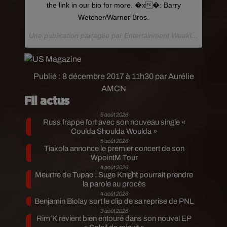
the link in our bio for more. �x�: Barry
Wetcher/Warner Bros.
Une publication partagée par Entertainment Weekly (@entertainmentweekly) le
Publié : 8 décembre 2017 à 11h30 par Aurélie
AMCN
Fil actus
5 août 2026
Russ frappe fort avec son nouveau single «
Coulda Shoulda Woulda »
5 août 2026
Tiakola annonce le premier concert de son
WpointM Tour
4 août 2026
Meurtre de Tupac : Suge Knight pourrait prendre
la parole au procès
4 août 2026
Benjamin Biolay sort le clip de sa reprise de PNL
3 août 2026
Rim’K revient bien entouré dans son nouvel EP