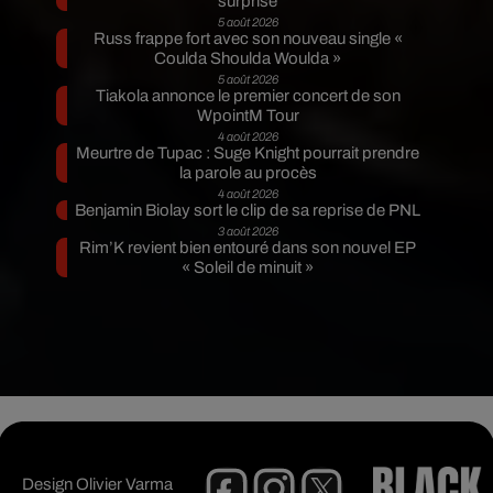
surprise
5 août 2026
Russ frappe fort avec son nouveau single «
Coulda Shoulda Woulda »
5 août 2026
Tiakola annonce le premier concert de son
WpointM Tour
4 août 2026
Meurtre de Tupac : Suge Knight pourrait prendre
la parole au procès
4 août 2026
Benjamin Biolay sort le clip de sa reprise de PNL
3 août 2026
Rim’K revient bien entouré dans son nouvel EP
« Soleil de minuit »
Design
Olivier Varma