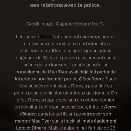
ses relations avec la police.
Crédit image:
Capture d'écran Vice Tv
Les fans de
Rémy
l'attendaient avec impatience.
Le rappeur a enfin fait son grand retour il y a
plusieurs mois. Il faut dire que le jeune artiste
originaire du 93 est de plus en plus présent sur la
scène du rap français. L'année passée,
la
coqueluche de Mac Tyer avait déjà fait parler de
lui grâce à son premier projet,
C'est Rémy
. Face
à ce succès retentissant, Rémy a peaufiné sa
plume pour revenir plus talentueux que jamais. En
effet, Rémy a régalé ses fans en octobre dernier
en dévoilant enfin son second opus,
intitulé
Rémy
d'Auber
, dans lequel ils ont pu
retrouver son
mentor Mac Tyer
sur la tracklist,
mais également
Leto et Dinero
.
Mais si aujourd'hui l'artiste de 23