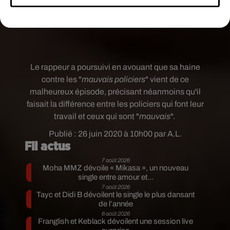
Le rappeur a poursuivi en avouant que sa haine
contre les "
mauvais policiers
" vient de ce
malheureux épisode, précisant néanmoins qu'il
faisait la différence entre les policiers qui font leur
travail et ceux qui sont "
mauvais
".
Publié : 26 juin 2020 à 10h00 par A.L.
Fil actus
7 août 2026
Moha MMZ dévoile « Mikasa », un nouveau
single entre amour et...
7 août 2026
Tayc et Didi B dévoilent le single le plus dansant
de l’année
6 août 2026
Franglish et Keblack dévoilent une session live