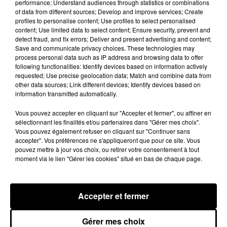
"
Ça, ça a été les premiers trucs qui ont fait que je
performance; Understand audiences through statistics or combinations
of data from different sources; Develop and improve services; Create
me suis dit : “Ah, c’est comme ça la vie ?"
, a
profiles to personalise content; Use profiles to select personalised
poursuivi l'artiste, touché par ses remarques.
content; Use limited data to select content; Ensure security, prevent and
detect fraud, and fix errors; Deliver and present advertising and content;
Save and communicate privacy choices. These technologies may
process personal data such as IP address and browsing data to offer
following functionalities: Identify devices based on information actively
requested; Use precise geolocation data; Match and combine data from
other data sources; Link different devices; Identify devices based on
information transmitted automatically.
Vous pouvez accepter en cliquant sur "Accepter et fermer", ou affiner en
sélectionnant les finalités et/ou partenaires dans "Gérer mes choix".
Vous pouvez également refuser en cliquant sur "Continuer sans
accepter". Vos préférences ne s'appliqueront que pour ce site. Vous
pouvez mettre à jour vos choix, ou retirer votre consentement à tout
moment via le lien "Gérer les cookies" situé en bas de chaque page.
Accepter et fermer
Gérer mes choix