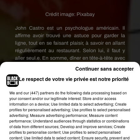
Crédit image:
Pixabay
John Castro est un psychologue américain. Il
affirme avoir trouvé une astuce pour garder la
ligne, tout en se faisant plaisir, à savoir en allant
régulièrement au restaurant. Selon lui, il faut y
aller seul.e. En somme, dîner en tête-à-tête avec
soi-même. Triste, n’est-ce pas ?
Continuer sans accepter
Le spécialiste estime, en effet, que nous aurions
Le respect de votre vie privée est notre priorité
tendance à mieux contrôler ce que nous
mangeons en étant seul autour d’une table. Pour
We and
our (447) partners
do the following data processing based on
your consent and/or our legitimate interest: Store and/or access
justifier son analyse, il a d’ailleurs mené plusieurs
information on a device; Use limited data to select advertising; Create
études et le résultat est visiblement toujours le
profiles for personalised advertising; Use profiles to select personalised
même : plus il y a de personnes autour d’une
advertising; Measure advertising performance; Measure content
performance; Understand audiences through statistics or combinations
table, plus nous mangeons (entrée, un repas
of data from different sources; Develop and improve services; Create
riche, des sodas et des cocktails, un dessert
profiles to personalise content; Use profiles to select personalised
calorique, etc).
content; Use limited data to select content; Ensure security, prevent and