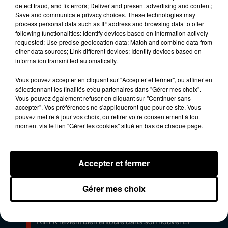
detect fraud, and fix errors; Deliver and present advertising and content;
Pire encore, si nous suivons un régime. Un groupe
Save and communicate privacy choices. These technologies may
de quatre personnes mange 75% plus, tandis
process personal data such as IP address and browsing data to offer
following functionalities: Identify devices based on information actively
qu’un groupe de sept personnes autour d’une
requested; Use precise geolocation data; Match and combine data from
table mange 100 % plus qu’à l’accoutumée.
other data sources; Link different devices; Identify devices based on
information transmitted automatically.
Publié : 7 juin 2019 à 16h00 par Aurélie Amcn
Fil actus
Vous pouvez accepter en cliquant sur "Accepter et fermer", ou affiner en
sélectionnant les finalités et/ou partenaires dans "Gérer mes choix".
6 août 2026
Vous pouvez également refuser en cliquant sur "Continuer sans
Franglish et Keblack dévoilent une session live
accepter". Vos préférences ne s'appliqueront que pour ce site. Vous
surprise
pouvez mettre à jour vos choix, ou retirer votre consentement à tout
5 août 2026
moment via le lien "Gérer les cookies" situé en bas de chaque page.
Russ frappe fort avec son nouveau single «
Coulda Shoulda Woulda »
5 août 2026
Tiakola annonce le premier concert de son
WpointM Tour
Accepter et fermer
4 août 2026
Meurtre de Tupac : Suge Knight pourrait prendre
Gérer mes choix
la parole au procès
4 août 2026
Benjamin Biolay sort le clip de sa reprise de PNL
3 août 2026
Rim’K revient bien entouré dans son nouvel EP