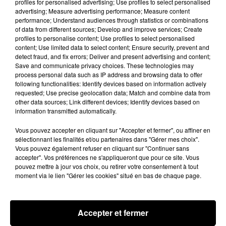
profiles for personalised advertising; Use profiles to select personalised
- les jouets
advertising; Measure advertising performance; Measure content
performance; Understand audiences through statistics or combinations
- l'ameublement
of data from different sources; Develop and improve services; Create
profiles to personalise content; Use profiles to select personalised
- les fleurs
content; Use limited data to select content; Ensure security, prevent and
detect fraud, and fix errors; Deliver and present advertising and content;
- l'électroménager
Save and communicate privacy choices. These technologies may
process personal data such as IP address and browsing data to offer
following functionalities: Identify devices based on information actively
requested; Use precise geolocation data; Match and combine data from
Le gouvernement a laissé une "tolérance" jusqu'à
other data sources; Link different devices; Identify devices based on
information transmitted automatically.
mercredi pour que les grandes surfaces mettent
cette mesure en œuvre.
Vous pouvez accepter en cliquant sur "Accepter et fermer", ou affiner en
sélectionnant les finalités et/ou partenaires dans "Gérer mes choix".
Vous pouvez également refuser en cliquant sur "Continuer sans
Une jauge de capacité d'accueil est également
accepter". Vos préférences ne s'appliqueront que pour ce site. Vous
mise en place, contraignant les établissements
pouvez mettre à jour vos choix, ou retirer votre consentement à tout
concernés à ne pas pouvoir "accueillir un nombre
moment via le lien "Gérer les cookies" situé en bas de chaque page.
de clients supérieur à celui permettant de réserver
à chacun une surface de 4 m2". La capacité
maximale d'accueil doit être "affichée et visible
Accepter et fermer
depuis l'extérieur" des magasins.