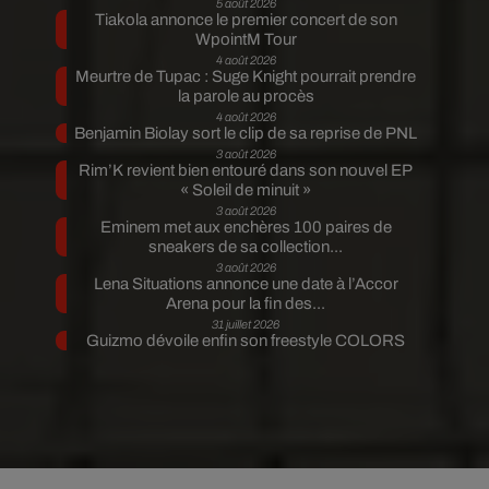
5 août 2026
Tiakola annonce le premier concert de son
WpointM Tour
4 août 2026
Meurtre de Tupac : Suge Knight pourrait prendre
la parole au procès
4 août 2026
Benjamin Biolay sort le clip de sa reprise de PNL
3 août 2026
Rim’K revient bien entouré dans son nouvel EP
« Soleil de minuit »
3 août 2026
Eminem met aux enchères 100 paires de
sneakers de sa collection...
3 août 2026
Lena Situations annonce une date à l’Accor
Arena pour la fin des...
31 juillet 2026
Guizmo dévoile enfin son freestyle COLORS