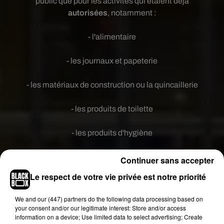
public que pour les activités qui étaient déjà
autorisées
, notamment :
- l'alimentaire
- les journaux et papeterie
- les matériaux de construction ou la quincaillerie
- les produits de toilette
- les produits d'hygiène
- les produits d'entretien
Continuer sans accepter
Le respect de votre vie privée est notre priorité
- les produits de puériculture
Ne sont plus autorisés :
We and
our (447) partners
do the following data processing based on
your consent and/or our legitimate interest: Store and/or access
- l'habillement
information on a device; Use limited data to select advertising; Create