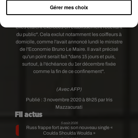
Gérer mes choix
Les activités à domicile sont, en outre autorisées
à la condition qu'elles le soient également "si
elles étaient exercées en établissement recevant
du public". Cela exclut notamment les coiffeurs à
domicile, comme l'avait annoncé lundi le ministre
de l'Economie Bruno Le Maire. Il avait précisé
qu'un point serait fait "dans 15 jours et puis,
surtout, à l'échéance du 1er décembre fixée
comme la fin de ce confinement".
(Avec AFP)
Publié : 3 novembre 2020 à 8h25 par Iris
Mazzacurati
Fil actus
5 août 2026
Russ frappe fort avec son nouveau single «
Coulda Shoulda Woulda »