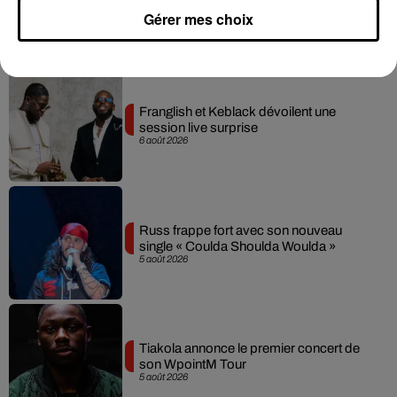
Gérer mes choix
Hip-Hop News
Franglish et Keblack dévoilent une
session live surprise
6 août 2026
Russ frappe fort avec son nouveau
single « Coulda Shoulda Woulda »
5 août 2026
Tiakola annonce le premier concert de
son WpointM Tour
5 août 2026