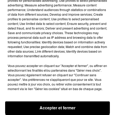
profiles for personalised advertising; Use profiles to select personalised
advertising; Measure advertising performance; Measure content
dans le chocolat, aucun sucre ne figure dans la recette. Si
performance; Understand audiences through statistics or combinations
vous préférez une saveur plus sucrée, ajoutez une à deux
of data from different sources; Develop and improve services; Create
cuillères à soupe de sucre dans le lait en ébullition.
profiles to personalise content; Use profiles to select personalised
content; Use limited data to select content; Ensure security, prevent and
detect fraud, and fix errors; Deliver and present advertising and content;
Save and communicate privacy choices. These technologies may
process personal data such as IP address and browsing data to offer
following functionalities: Identify devices based on information actively
requested; Use precise geolocation data; Match and combine data from
other data sources; Link different devices; Identify devices based on
information transmitted automatically.
Vous pouvez accepter en cliquant sur "Accepter et fermer", ou affiner en
sélectionnant les finalités et/ou partenaires dans "Gérer mes choix".
Vous pouvez également refuser en cliquant sur "Continuer sans
accepter". Vos préférences ne s'appliqueront que pour ce site. Vous
pouvez mettre à jour vos choix, ou retirer votre consentement à tout
moment via le lien "Gérer les cookies" situé en bas de chaque page.
Accepter et fermer