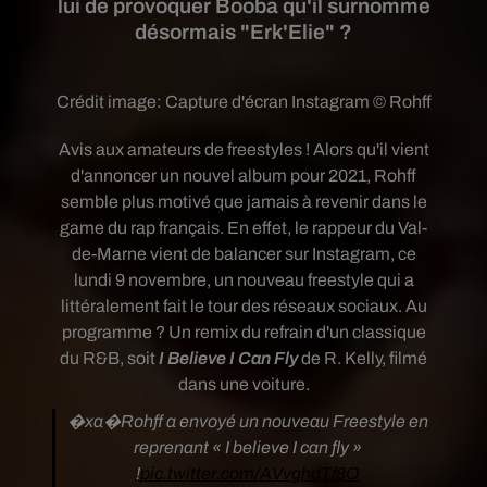
lui de provoquer Booba qu'il surnomme
désormais "Erk'Elie" ?
Crédit image:
Capture d'écran Instagram © Rohff
Avis aux amateurs de freestyles ! Alors qu'il vient
d'annoncer un nouvel album pour 2021, Rohff
semble plus motivé que jamais à revenir dans le
game du rap français. En effet, le
rappeur du Val-
de-Marne vient de balancer sur Instagram, ce
lundi 9 novembre, un nouveau freestyle qui a
littéralement fait le tour des réseaux sociaux. Au
programme ? Un remix du refrain d'un classique
du R&B, soit
I Believe I Can Fly
de R. Kelly, filmé
dans une voiture.
�xa�Rohff a envoyé un nouveau Freestyle en
reprenant « I believe I can fly »
!
pic.twitter.com/AVvghdTf8O