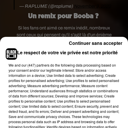
— RAPLUME (@raplume)
November 9, 2020
Un remix pour Booba ?
Si les fans ont aimé ce remix inédit, nombreux
sont ceux qui pensent qu'il s'agit là d'un énième
clash envers Booba. En effet, depuis quelques
Continuer sans accepter
semaines, les hostilités entre
Rohff
et
Booba
sont
Le respect de votre vie privée est notre priorité
reparties de plus belle
avec des attaques de Rohff
à l'égard de son rival. Tout remonte à une histoire
We and
our (447) partners
do the following data processing based on
de
juin 2015 lorsque Booba, qui passait une
your consent and/or our legitimate interest: Store and/or access
information on a device; Use limited data to select advertising; Create
soirée en boîte de nuit, aurait fait la rencontre
profiles for personalised advertising; Use profiles to select personalised
d’une certaine Inès Sberro, qui est aujourd'hui
advertising; Measure advertising performance; Measure content
une candidate de l'émission
Les Marseillais VS
performance; Understand audiences through statistics or combinations
of data from different sources; Develop and improve services; Create
Le reste du monde
.
Selon certaines rumeurs,
le
profiles to personalise content; Use profiles to select personalised
Duc de Boulogne aurait alors passé la nuit avec la
content; Use limited data to select content; Ensure security, prevent and
jeune femme qui n'était âgée que de 17 ans à
detect fraud, and fix errors; Deliver and present advertising and content;
Save and communicate privacy choices. These technologies may
l'époque des faits
.
Aujourd'hui, plus de cinq ans
process personal data such as IP address and browsing data to offer
plus tard, cette affaire revient sur le devant de la
following functionalities: Identify devices based on information actively