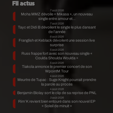
Fil actus
7 août 2026
Moha MMZ dévoile « Mikasa », un nouveau
single entre amour et...
7 août 2026
Tayc et Didi B dévoilent le single le plus dansant
de l’année
6 août 2026
Franglish et Keblack dévoilent une session live
surprise
5 août 2026
Russ frappe fort avec son nouveau single «
Coulda Shoulda Woulda »
5 août 2026
Tiakola annonce le premier concert de son
WpointM Tour
4 août 2026
Meurtre de Tupac : Suge Knight pourrait prendre
la parole au procès
4 août 2026
Benjamin Biolay sort le clip de sa reprise de PNL
3 août 2026
Rim’K revient bien entouré dans son nouvel EP
« Soleil de minuit »