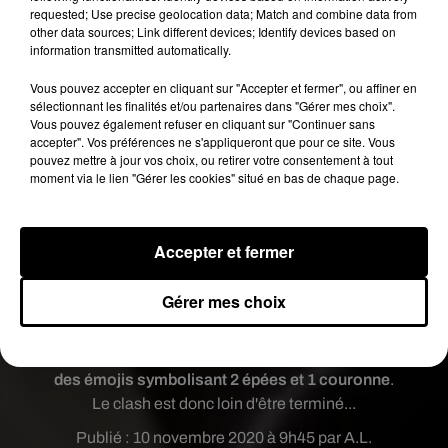
scène après qu’un compte
requested; Use precise geolocation data; Match and combine data from
other data sources; Link different devices; Identify devices based on
Instagram,
lesmarseillaisvsrdm5_
, ne republie
information transmitted automatically.
ces fameux clichés
. Bien entendu, Rohff en a
profité pour sauter sur l'occasion et clasher son
Vous pouvez accepter en cliquant sur "Accepter et fermer", ou affiner en
sélectionnant les finalités et/ou partenaires dans "Gérer mes choix".
rival à ce sujet au point de le comparer sans cesse
Vous pouvez également refuser en cliquant sur "Continuer sans
à R. Kelly, qui est en prison pour agressions
accepter". Vos préférences ne s'appliqueront que pour ce site. Vous
sexuelles sur des mineures.
pouvez mettre à jour vos choix, ou retirer votre consentement à tout
moment via le lien "Gérer les cookies" situé en bas de chaque page.
"
Erk’Elie tu dis quoi ? Ecoute ça, écoute ça,
écoute j’t’ai dit ! (...)
De la réalité tu es
disconnected
”, rappe ainsi Rohff dans ce nouveau
Accepter et fermer
freestyle en référence à Booba
.
Il conclu
notamment par :
“T’es la chèvre, j’suis le
Gérer mes choix
G.O.A.T, el padré !”
, référence à
son dernier
single
G.O.A.T
. De son côté, Gims n'a pas
manqué de commenter cette publication
avec
des émojis symbolisant 2 épées et 1 couronne
.
Le clash est donc loin d'être terminé...
Publié : 10 novembre 2020 à 9h45 par A.L.