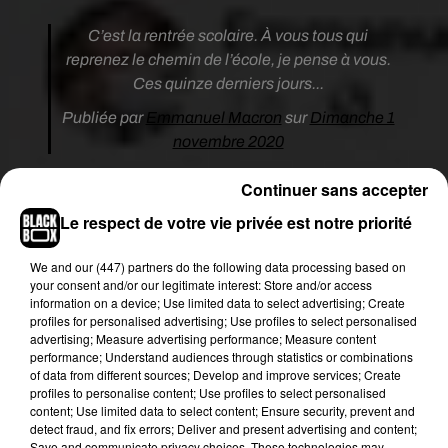
C’est la rentrée scolaire. À vous tous qui
reprenez le chemin de l’école, je pense à vous.
Ces quinze derniers jours...
Publiée par
Emmanuel Macron
sur
Dimanche 1
novembre 2020
Continuer sans accepter
"Je sais votre émotion après les attaques
Le respect de votre vie privée est notre priorité
terroristes, dont l'une devant une école contre un
enseignant"."Aujourd'hui, en classe, vous allez
We and
our (447) partners
do the following data processing based on
rendre hommage à Samuel Paty. Nous penserons
your consent and/or our legitimate interest: Store and/or access
tous à lui, à vous et à vos enseignants", poursuit-il,
information on a device; Use limited data to select advertising; Create
en allusion à
la minute de silence qui sera
profiles for personalised advertising; Use profiles to select personalised
advertising; Measure advertising performance; Measure content
organisée dans toutes les classes en mémoire du
performance; Understand audiences through statistics or combinations
professeur décapité le 16 octobre lors d'une
of data from different sources; Develop and improve services; Create
attaque jihadiste
.
profiles to personalise content; Use profiles to select personalised
content; Use limited data to select content; Ensure security, prevent and
detect fraud, and fix errors; Deliver and present advertising and content;
"Parlez-en entre vous. Parlez-en avec vos
Save and communicate privacy choices. These technologies may