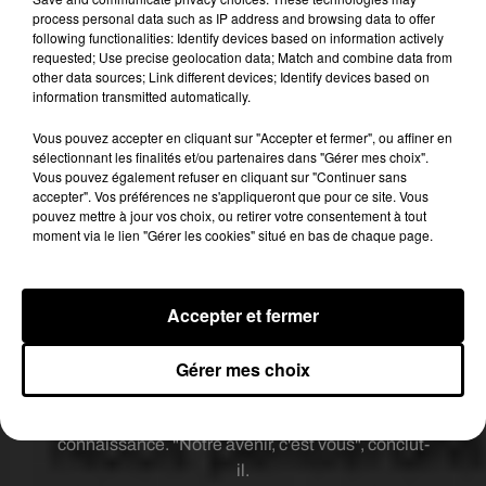
enseignants. Parlez aussi de ce qui vous
process personal data such as IP address and browsing data to offer
following functionalities: Identify devices based on information actively
rassemble", leur demande le chef de l'Etat, en
requested; Use precise geolocation data; Match and combine data from
ajoutant "le projet du terrorisme, c'est de fabriquer
other data sources; Link different devices; Identify devices based on
la haine".
information transmitted automatically.
Vous pouvez accepter en cliquant sur "Accepter et fermer", ou affiner en
"Et puis il y a le virus. Il faudra du temps, mais
sélectionnant les finalités et/ou partenaires dans "Gérer mes choix".
nous le surmonterons tous ensemble", dit-il, alors
Vous pouvez également refuser en cliquant sur "Continuer sans
accepter". Vos préférences ne s'appliqueront que pour ce site. Vous
que le protocole sanitaire a été encore renforcé.
pouvez mettre à jour vos choix, ou retirer votre consentement à tout
"Je sais que le port du masque toute la journée est
moment via le lien "Gérer les cookies" situé en bas de chaque page.
difficile. Mais plus nous ferons d'effort, plus vite
nous retrouverons une vie normale", plaide le chef
de l'Etat en leur demandant d'installer
Accepter et fermer
l'application
TousAntiCovid
.
Gérer mes choix
"Vous êtes la France", ajoute le président, "être
Français, à l’école de la République, c’est
apprendre à être libre, à s’épanouir, s’élever par la
connaissance. "Notre avenir, c'est vous", conclut-
il.