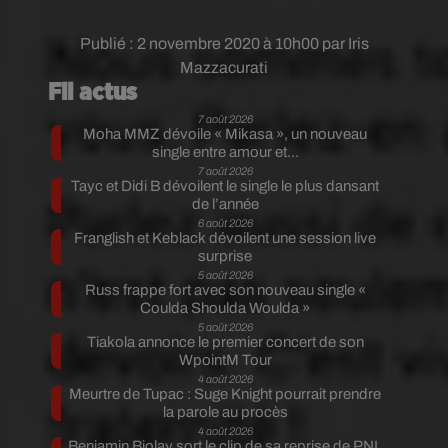
Publié : 2 novembre 2020 à 10h00 par Iris
Mazzacurati
Fil actus
7 août 2026
Moha MMZ dévoile « Mikasa », un nouveau
single entre amour et...
7 août 2026
Tayc et Didi B dévoilent le single le plus dansant
de l’année
6 août 2026
Franglish et Keblack dévoilent une session live
surprise
5 août 2026
Russ frappe fort avec son nouveau single «
Coulda Shoulda Woulda »
5 août 2026
Tiakola annonce le premier concert de son
WpointM Tour
4 août 2026
Meurtre de Tupac : Suge Knight pourrait prendre
la parole au procès
4 août 2026
Benjamin Biolay sort le clip de sa reprise de PNL