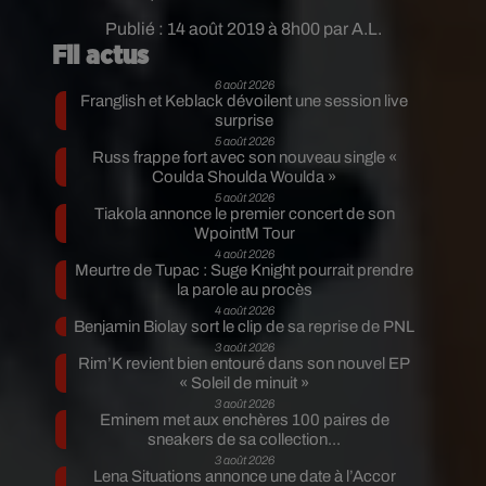
Publié : 14 août 2019 à 8h00 par A.L.
Fil actus
6 août 2026
Franglish et Keblack dévoilent une session live
surprise
5 août 2026
Russ frappe fort avec son nouveau single «
Coulda Shoulda Woulda »
5 août 2026
Tiakola annonce le premier concert de son
WpointM Tour
4 août 2026
Meurtre de Tupac : Suge Knight pourrait prendre
la parole au procès
4 août 2026
Benjamin Biolay sort le clip de sa reprise de PNL
3 août 2026
Rim’K revient bien entouré dans son nouvel EP
« Soleil de minuit »
3 août 2026
Eminem met aux enchères 100 paires de
sneakers de sa collection...
3 août 2026
Lena Situations annonce une date à l’Accor