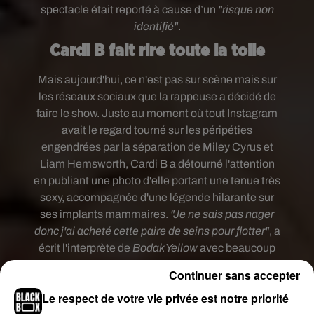
spectacle était reporté à cause d’un
"risque non
identifié"
.
Cardi B fait rire toute la toile
Mais aujourd'hui, ce n'est pas sur scène mais sur
les réseaux sociaux que la rappeuse a décidé de
faire le show.
Juste au moment où tout Instagram
avait le regard tourné sur les péripéties
engendrées par la
séparation de Miley Cyrus et
Liam Hemsworth, Cardi B a détourné l'attention
en publiant une photo d'elle portant une tenue très
sexy, accompagnée d'une légende hilarante sur
ses implants mammaires.
"Je ne sais pas nager
donc j'ai acheté cette paire de seins pour flotter"
, a
écrit l'interprète de
Bodak Yellow
avec beaucoup
d'humour.
Continuer sans accepter
Le respect de votre vie privée est notre priorité