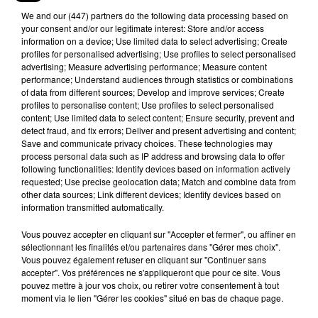
We and
our (447) partners
do the following data processing based on
your consent and/or our legitimate interest: Store and/or access
information on a device; Use limited data to select advertising; Create
profiles for personalised advertising; Use profiles to select personalised
advertising; Measure advertising performance; Measure content
performance; Understand audiences through statistics or combinations
of data from different sources; Develop and improve services; Create
profiles to personalise content; Use profiles to select personalised
content; Use limited data to select content; Ensure security, prevent and
detect fraud, and fix errors; Deliver and present advertising and content;
Save and communicate privacy choices. These technologies may
Voir cette publication sur Instagram
process personal data such as IP address and browsing data to offer
I can’t swim so I bought these titties so I can
following functionalities: Identify devices based on information actively
requested; Use precise geolocation data; Match and combine data from
float.
other data sources; Link different devices; Identify devices based on
information transmitted automatically.
Une publication partagée par
MOSTHATEDCARDI
(@iamcar
Vous pouvez accepter en cliquant sur "Accepter et fermer", ou affiner en
sélectionnant les finalités et/ou partenaires dans "Gérer mes choix".
Très vite, les internautes ont suivi le mouvement
Vous pouvez également refuser en cliquant sur "Continuer sans
et n'ont pas hésité à blaguer eux-aussi sur la
accepter". Vos préférences ne s'appliqueront que pour ce site. Vous
poitrine XXL de Cardi B.
"Tu es hilarante"
,
"Où
pouvez mettre à jour vos choix, ou retirer votre consentement à tout
moment via le lien "Gérer les cookies" situé en bas de chaque page.
étais-tu quand le Titanic a coulé...Tu aurais pu
sauver le navire !"
, peut-on lire sous la publication