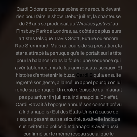
Cardi B donne tout sur scène et ne recule devant
rien pour faire le show. Début juillet, la chanteuse
de 26 ans se produisait au
Wireless festival
au
Finsbury Park de Londres, aux côtés de plusieurs
artistes tels que Travis Scott, Future ou encore
Rae Sremmurd. Mais au cours de sa prestation, la
star a attrapé la perruque qu’elle portait sur la tête
pour la balancer dans la foule : une séquence qui
a véritablement mis le feu aux réseaux sociaux. Et
histoire d’entretenir le buzz,
Cardi B
qui a ensuite
regretté son geste, a lancé un appel pour qu’on lui
rende sa perruque. Un drôle d’épisode qui n’aurait
pas pu arriver fin juillet à Indianapolis. En effet,
Cardi B avait à l'époque annulé son concert prévu
à Indianapolis (Est des États-Unis) à cause de
risques pesant sur sa sécurité, avait-elle indiqué
sur Twitter. La police d’Indianapolis avait aussi
confirmé sur le même réseau social que le