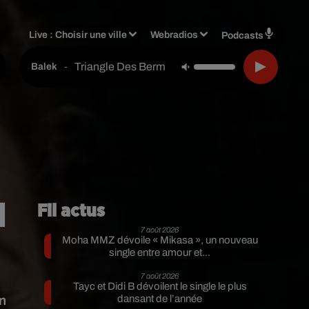
Live :
Choisir une ville
Webradios
Podcasts
Triangle Des Bermudes Feat. Aya Nakamura
-
Balek
l
Fil actus
7 août 2026
Moha MMZ dévoile « Mikasa », un nouveau
single entre amour et...
7 août 2026
Tayc et Didi B dévoilent le single le plus
on
dansant de l’année