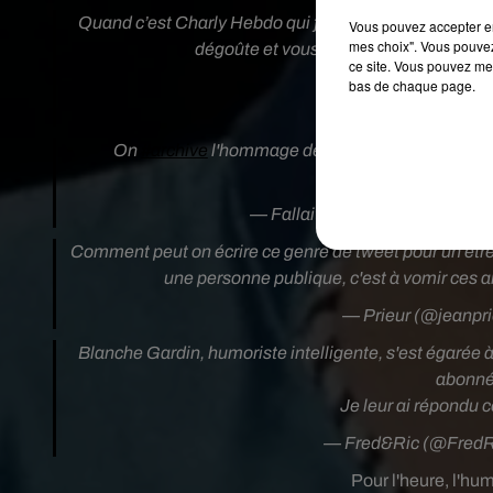
Quand c’est Charly Hebdo qui fait de l’humour, c’est l
Vous pouvez accepter en 
mes choix". Vous pouvez
dégoûte et vous l’insultez ? Soyez coh
ce site. Vous pouvez met
Moi en tous ca
bas de chaque page.
— Jaoued (@Jao
On
#archive
l'hommage de Blanche Gardin à
#S
pic.twit
— Fallait Pas Supprimer �x
Comment peut on écrire ce genre de tweet pour un être
une personne publique, c'est à vomir ces ar
— Prieur (@jeanpr
Blanche Gardin, humoriste intelligente, s'est égarée à
Je leur ai répondu c
— Fred&Ric (@FredR
Pour l'heure, l'hu