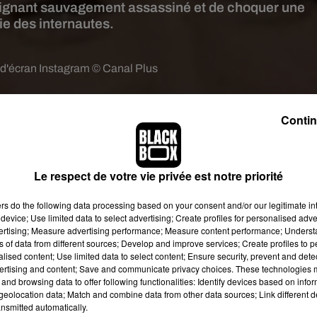
eignant sauvagement assassiné et de choquer une
ie des internautes.
d'écran Instagram © Canal Plus
is dans sa bouche avant de parler ? Certains internautes le pense
ançais rendaient hommage à Samuel Paty le 2 novembre dernier, le
Contin
maines, l'humoriste a cru bon faire une blague sur cet enseignan
mblait étrangement à Xavier Dupont de ligonès, nan ?"
, a-t-elle
e certains, d'autres internautes ont véritablement été scandalisé
Le respect de votre vie privée est notre priorité
homme soupçonné d'avoir tué sa femme et ses enfants en 2011.
ers
do the following data processing based on your consent and/or our legitimate int
angement à Xavier Dupont de ligonès nan?
device; Use limited data to select advertising; Create profiles for personalised adver
vertising; Measure advertising performance; Measure content performance; Unders
ardin
sur
Lundi 2 novembre 2020
ns of data from different sources; Develop and improve services; Create profiles to 
alised content; Use limited data to select content; Ensure security, prevent and detect
disant humour", "Elle n’a vraiment rien à dire cette fille. Ça me
ertising and content; Save and communicate privacy choices. These technologies
ut la médiocrité", "Franchement, en temps normal, j’adore votre
and browsing data to offer following functionalities: Identify devices based on infor
e Samuel Paty appréciera”
, ont ainsi écrit plusieurs utilisateurs de
eolocation data; Match and combine data from other data sources; Link different de
nsmitted automatically.
Facebook.