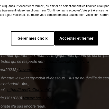
a liberté d’expression mais quand c’est Blanche Gardin, elle vous
cliquant sur "Accepter et fermer", ou affiner en sélectionnant les finalités et/ou pa
 également refuser en cliquant sur "Continuer sans accepter". Vos préférences ne 
érent dans votre connerie svp.
#2poids2mesures
tre à jour vos choix, ou retirer votre consentement à tout moment via le lien "Gérer 
s je l’adore cette nana :)
ued_FCN)
November 2, 2020
amuelPaty
ce matin sur Facebook... qui fait beaucoup réagir
Gérer mes choix
Accepter et fermer
ter.com/Gjl0hjJBsC
� (@FallaitPasSuppr)
November 2, 2020
 humain qui vient de mourir si tragiquement quand on est en plu
tistes qui ne respecte rien
https://t.co/cfBmymkNnw
ieur20238)
November 2, 2020
 émettre le tweet reproduit ci-dessous. Plus de neuf mille de ses
abonnés ont adoré. �xܨ
eci :
https://t.co/QbZiurNmhC
ic03211063)
November 3, 2020
moriste n'a pas encore réagi.