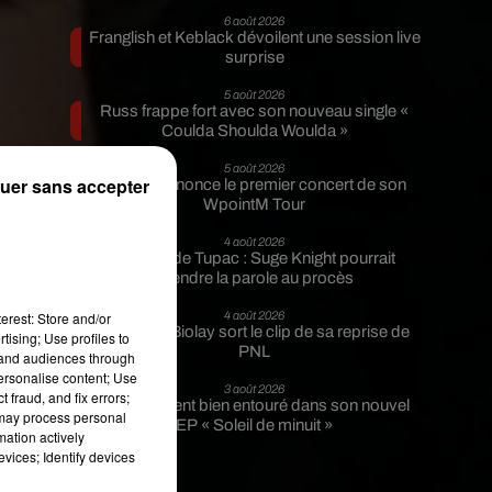
6 août 2026
Franglish et Keblack dévoilent une session live
surprise
5 août 2026
Russ frappe fort avec son nouveau single «
Coulda Shoulda Woulda »
nt
5 août 2026
uer sans accepter
Tiakola annonce le premier concert de son
WpointM Tour
t
4 août 2026
Meurtre de Tupac : Suge Knight pourrait
s
prendre la parole au procès
erest: Store and/or
4 août 2026
Benjamin Biolay sort le clip de sa reprise de
tising; Use profiles to
PNL
tand audiences through
personalise content; Use
3 août 2026
 fraud, and fix errors;
Rim’K revient bien entouré dans son nouvel
 may process personal
EP « Soleil de minuit »
mation actively
vices; Identify devices