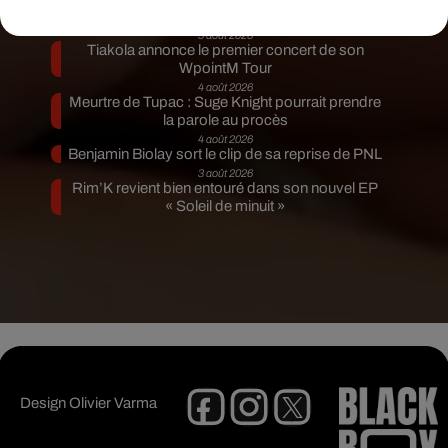
Coulda Shoulda Woulda »
5 août 2026
Tiakola annonce le premier concert de son
WpointM Tour
4 août 2026
Meurtre de Tupac : Suge Knight pourrait prendre
la parole au procès
4 août 2026
Benjamin Biolay sort le clip de sa reprise de PNL
3 août 2026
Rim’K revient bien entouré dans son nouvel EP
« Soleil de minuit »
Design
Olivier Varma