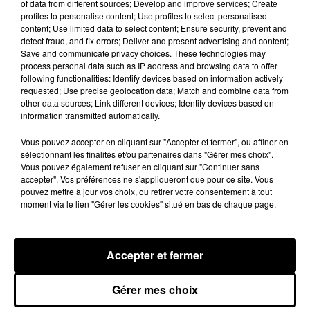
of data from different sources; Develop and improve services; Create
sont généralement plus souvent joyeux dans la
profiles to personalise content; Use profiles to select personalised
journée, plus positifs et beaucoup plus aptes à
content; Use limited data to select content; Ensure security, prevent and
detect fraud, and fix errors; Deliver and present advertising and content;
faire face aux responsabilités. Contrairement aux
Save and communicate privacy choices. These technologies may
droitiers qui sont plus solitaires, plus pessimistes
process personal data such as IP address and browsing data to offer
et ont tendance à ne pas trop aimer leur travail.
following functionalities: Identify devices based on information actively
requested; Use precise geolocation data; Match and combine data from
D’ailleurs, plus de 50% des amateurs du côté
other data sources; Link different devices; Identify devices based on
gauche n’échangeraient leur place pour rien au
information transmitted automatically.
monde avec leur partenaire et on les comprend !
Vous pouvez accepter en cliquant sur "Accepter et fermer", ou affiner en
sélectionnant les finalités et/ou partenaires dans "Gérer mes choix".
Publié : 29 juin 2018 à 8h27 par Caroline Piveteau
Vous pouvez également refuser en cliquant sur "Continuer sans
Fil actus
accepter". Vos préférences ne s'appliqueront que pour ce site. Vous
pouvez mettre à jour vos choix, ou retirer votre consentement à tout
7 août 2026
Moha MMZ dévoile « Mikasa », un nouveau
moment via le lien "Gérer les cookies" situé en bas de chaque page.
single entre amour et...
7 août 2026
Tayc et Didi B dévoilent le single le plus dansant
de l’année
Accepter et fermer
6 août 2026
Franglish et Keblack dévoilent une session live
surprise
Gérer mes choix
5 août 2026
Russ frappe fort avec son nouveau single «