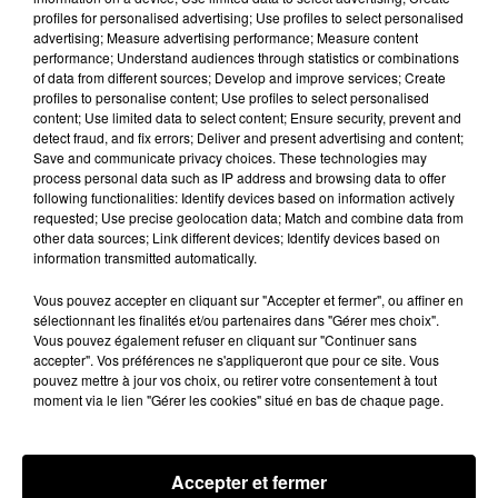
profiles for personalised advertising; Use profiles to select personalised
femme avec un côté tactile très développé. Et ce
advertising; Measure advertising performance; Measure content
résultat s'explique finalement assez facilement :
performance; Understand audiences through statistics or combinations
of data from different sources; Develop and improve services; Create
la maman est en général très présente dans
profiles to personalise content; Use profiles to select personalised
l'éducation des enfants qui attachent donc
content; Use limited data to select content; Ensure security, prevent and
beaucoup d'importance aux valeurs développées
detect fraud, and fix errors; Deliver and present advertising and content;
Save and communicate privacy choices. These technologies may
par leur mère.
process personal data such as IP address and browsing data to offer
Autre fait plus étonnant : les hommes ont
following functionalities: Identify devices based on information actively
requested; Use precise geolocation data; Match and combine data from
également tendance à aller vers les femmes qui
other data sources; Link different devices; Identify devices based on
ressemblent physiquement à leur mère. Cette
information transmitted automatically.
tendance s'expliquerat par des prédispositions
Vous pouvez accepter en cliquant sur "Accepter et fermer", ou affiner en
datant de l'évolution humaine. En revanche, les
sélectionnant les finalités et/ou partenaires dans "Gérer mes choix".
femmes ne choisiraient pas un compagnon qui
Vous pouvez également refuser en cliquant sur "Continuer sans
ressemble à leur père.
accepter". Vos préférences ne s'appliqueront que pour ce site. Vous
pouvez mettre à jour vos choix, ou retirer votre consentement à tout
Publié : 17 avril 2019 à 8h23 par Diane Thibaudier
moment via le lien "Gérer les cookies" situé en bas de chaque page.
Fil actus
7 août 2026
Moha MMZ dévoile « Mikasa », un nouveau
Accepter et fermer
single entre amour et...