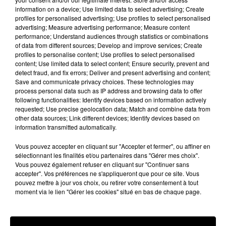
Cramés »
information on a device; Use limited data to select advertising; Create
profiles for personalised advertising; Use profiles to select personalised
Depuis ce vendredi, les deux titres sont en ligne
advertising; Measure advertising performance; Measure content
performance; Understand audiences through statistics or combinations
sur les plateformes de streaming. Tout le monde
of data from different sources; Develop and improve services; Create
peut donc aujourd’hui écouter ces deux
profiles to personalise content; Use profiles to select personalised
morceaux. PNL a ainsi réserver une belle surprise
content; Use limited data to select content; Ensure security, prevent and
detect fraud, and fix errors; Deliver and present advertising and content;
à ses fans. Nombreux sont ceux qui étaient
Save and communicate privacy choices. These technologies may
passés complètement à côté de ces morceaux. A
process personal data such as IP address and browsing data to offer
noter, pour la sortie de leur dernier album « Deux
following functionalities: Identify devices based on information actively
requested; Use precise geolocation data; Match and combine data from
frères »
PNL
avait renouvelé cette tactique des
other data sources; Link different devices; Identify devices based on
titres bonus inédits. « Deux Frères » est ainsi sorti
information transmitted automatically.
en deux versions avec des inédits différents. A ce
jour, ces titres ne sont pas disponibles en
Vous pouvez accepter en cliquant sur "Accepter et fermer", ou affiner en
sélectionnant les finalités et/ou partenaires dans "Gérer mes choix".
streaming. Patience… Dans quelques années, on
Vous pouvez également refuser en cliquant sur "Continuer sans
pourra, peut-être, les y retrouver…
accepter". Vos préférences ne s'appliqueront que pour ce site. Vous
pouvez mettre à jour vos choix, ou retirer votre consentement à tout
Publié : 4 octobre 2019 à 17h21 par Bertrand
moment via le lien "Gérer les cookies" situé en bas de chaque page.
Loppin
Fil actus
6 août 2026