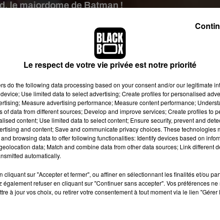
ed, le majordome de Batman !
Contin
e:
Série "Pennyworth"
ns la vie d'Alfred, le majordome du super-héros ! Annoncée en m
Le respect de votre vie privée est notre priorité
 épisodes durant lesquels les téléspectateurs pourront découvr
sein des Forces Spéciales Britanniques dans le Londres des année
ers
do the following data processing based on your consent and/or our legitimate int
60.
device; Use limited data to select advertising; Create profiles for personalised adver
vertising; Measure advertising performance; Measure content performance; Unders
ns of data from different sources; Develop and improve services; Create profiles to 
alised content; Use limited data to select content; Ensure security, prevent and detect
ertising and content; Save and communicate privacy choices. These technologies
and browsing data to offer following functionalities: Identify devices based on infor
eolocation data; Match and combine data from other data sources; Link different de
nsmitted automatically.
cliquant sur "Accepter et fermer", ou affiner en sélectionnant les finalités et/ou pa
 également refuser en cliquant sur "Continuer sans accepter". Vos préférences ne 
tre à jour vos choix, ou retirer votre consentement à tout moment via le lien "Gérer 