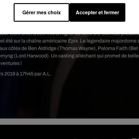
Gérer mes choix
Accepter et fermer
aser vient enfin d'être mis en ligne. La série
DC Comics
, produit
cet été sur la chaîne américaine
Epix
. Le légendaire majordome 
 aux côtés de Ben Aldridge (Thomas Wayne), Paloma Faith (Bet
emyng (Lord Harwood). Un casting alléchant qui promet de belle
ventures !
rs 2019 à 17h45 par A.L.