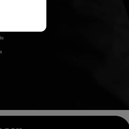
e
de
s