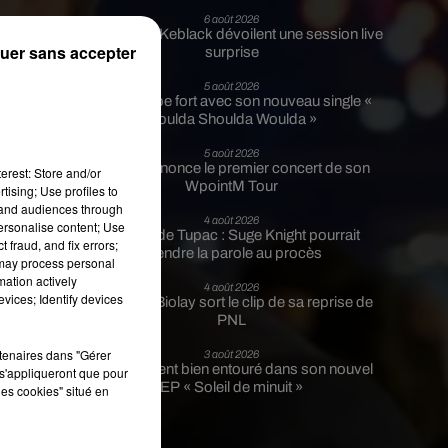
6 août 2026
Franglish et Keblack dévoilent une session live
uer sans accepter
surprise
5 août 2026
Russ frappe fort avec son nouveau single «
ai
Coulda Shoulda Woulda »
ir
5 août 2026
s
Tiakola annonce le premier concert de son
erest: Store and/or
WpointM Tour
tising; Use profiles to
tand audiences through
4 août 2026
personalise content; Use
Meurtre de Tupac : Suge Knight pourrait
 fraud, and fix errors;
prendre la parole au procès
 may process personal
mation actively
4 août 2026
vices; Identify devices
Benjamin Biolay sort le clip de sa reprise de
PNL
rtenaires dans "Gérer
3 août 2026
Rim’K revient bien entouré dans son nouvel
s'appliqueront que pour
EP « Soleil de minuit »
les cookies" situé en