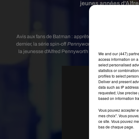
jeunes années d'Alfr
Crédit imag
Avis aux fans de Batman
: apprêtez-vous à replonger da
dernier, la série spin-off
Pennyworth
sera composée de 10
la jeunesse d'Alfred Pennyworth lorsqu'il officiait au 
We and
our (447) partn
access information on a 
select personalised ad
statistics or combinatio
profiles to select person
Deliver and present adv
data such as IP address 
requested; Use precise g
based on information tra
Vous pouvez accepter en 
mes choix". Vous pouvez
ce site. Vous pouvez met
bas de chaque page.