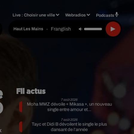
Live :
Choisir une ville
Webradios
Podcasts
Franglish & Keblack & Ids
-
Haut Les Mains
e
Fil actus
7 août 2026
)
Moha MMZ dévoile « Mikasa », un nouveau
single entre amour et...
7 août 2026
Tayc et Didi B dévoilent le single le plus
x
dansant de l’année