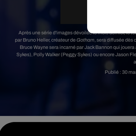
Après
une série d'images
dévoilée le mois dernier, le te
par Bruno Heller, créateur de
Gotham
, sera diffusée dès 
Bruce Wayne sera incarné par Jack Bannon qui jouera
Sykes), Polly Walker (Peggy Sykes) ou encore Jason Fl
a
Publié : 30 ma