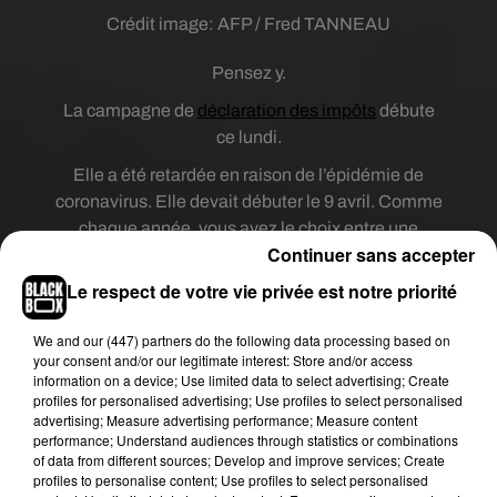
Crédit image:
AFP / Fred TANNEAU
Pensez y.
La campagne de
déclaration des impôts
débute
ce lundi.
Elle a été retardée en raison de l’épidémie de
coronavirus. Elle devait débuter le 9 avril. Comme
chaque année, vous avez le choix entre une
Continuer sans accepter
déclaration en ligne ou papier. Les contribuables
qui ont opté pour le papier en 2019 recevront la
Le respect de votre vie privée est notre priorité
déclaration pré-remplie à partir du 22 avril.
We and
our (447) partners
do the following data processing based on
Pour éviter un afflux de contribuables le 11 mai
your consent and/or our legitimate interest: Store and/or access
dans les centres des Finances publiques, les
information on a device; Use limited data to select advertising; Create
délais ont été rallongés. Vous avez jusqu’au 12
profiles for personalised advertising; Use profiles to select personalised
advertising; Measure advertising performance; Measure content
juin pour envoyer votre déclaration par voie
performance; Understand audiences through statistics or combinations
postale. Pour ceux qui ont opté pour la déclaration
of data from different sources; Develop and improve services; Create
en ligne la date limite varie selon votre
profiles to personalise content; Use profiles to select personalised