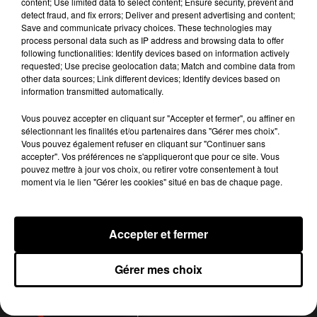
content; Use limited data to select content; Ensure security, prevent and
département. Pour la Gironde et la Dordogne, le
detect fraud, and fix errors; Deliver and present advertising and content;
délai est fixé au 8 juin.
Save and communicate privacy choices. These technologies may
process personal data such as IP address and browsing data to offer
Si vous avez des questions, vous pouvez adresser
following functionalities: Identify devices based on information actively
un mail au service des impôts qui s’engage à y
requested; Use precise geolocation data; Match and combine data from
other data sources; Link different devices; Identify devices based on
répondre le plus rapidement possible.
information transmitted automatically.
Publié : 20 avril 2020 à 7h29 par Laure Deville
Vous pouvez accepter en cliquant sur "Accepter et fermer", ou affiner en
Fil actus
sélectionnant les finalités et/ou partenaires dans "Gérer mes choix".
7 août 2026
Vous pouvez également refuser en cliquant sur "Continuer sans
Moha MMZ dévoile « Mikasa », un nouveau
accepter". Vos préférences ne s'appliqueront que pour ce site. Vous
single entre amour et...
pouvez mettre à jour vos choix, ou retirer votre consentement à tout
7 août 2026
moment via le lien "Gérer les cookies" situé en bas de chaque page.
Tayc et Didi B dévoilent le single le plus dansant
de l’année
6 août 2026
Franglish et Keblack dévoilent une session live
Accepter et fermer
surprise
5 août 2026
Russ frappe fort avec son nouveau single «
Gérer mes choix
Coulda Shoulda Woulda »
5 août 2026
Tiakola annonce le premier concert de son
WpointM Tour