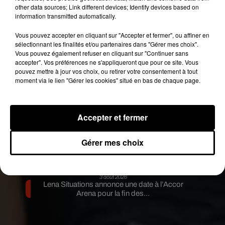
6 août 2026
other data sources; Link different devices; Identify devices based on
Franglish et Keblack dévoilent une session live
information transmitted automatically.
surprise
5 août 2026
Vous pouvez accepter en cliquant sur "Accepter et fermer", ou affiner en
Russ frappe fort avec son nouveau single «
sélectionnant les finalités et/ou partenaires dans "Gérer mes choix".
Coulda Shoulda Woulda »
Vous pouvez également refuser en cliquant sur "Continuer sans
5 août 2026
accepter". Vos préférences ne s'appliqueront que pour ce site. Vous
Tiakola annonce le premier concert de son
pouvez mettre à jour vos choix, ou retirer votre consentement à tout
WpointM Tour
moment via le lien "Gérer les cookies" situé en bas de chaque page.
4 août 2026
Meurtre de Tupac : Suge Knight pourrait prendre
la parole au procès
4 août 2026
Benjamin Biolay sort le clip de sa reprise de PNL
Accepter et fermer
3 août 2026
Rim’K revient bien entouré dans son nouvel EP
Gérer mes choix
« Soleil de minuit »
3 août 2026
Eminem met aux enchères 100 paires de
sneakers de sa collection...
3 août 2026
Lena Situations annonce une date à l’Accor
Arena pour la fin des...