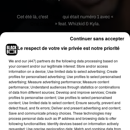
Cet été là, c'est
Drake
qui était numéro 1 avec «
One Dance
» feat. Whizkid & Kyla.
Continuer sans accepter
Le respect de votre vie privée est notre priorité
We and
our (447) partners
do the following data processing based on
your consent and/or our legitimate interest: Store and/or access
information on a device; Use limited data to select advertising; Create
profiles for personalised advertising; Use profiles to select personalised
advertising; Measure advertising performance; Measure content
performance; Understand audiences through statistics or combinations
of data from different sources; Develop and improve services; Create
profiles to personalise content; Use profiles to select personalised
content; Use limited data to select content; Ensure security, prevent and
detect fraud, and fix errors; Deliver and present advertising and content;
Save and communicate privacy choices. These technologies may
Publié : 31 juillet 2017 à 7h00 par La rédaction
process personal data such as IP address and browsing data to offer
Fil actus
following functionalities: Identify devices based on information actively
requested; Use precise geolocation data; Match and combine data from