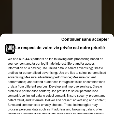
Continuer sans accepter
Voir cette publication sur Instagram
Le respect de votre vie privée est notre priorité
❤️ happy life
Une publication partagée par
The Pamela Anderson Foundation
We and
our (447) partners
do the following data processing based on
your consent and/or our legitimate interest: Store and/or access
information on a device; Use limited data to select advertising; Create
profiles for personalised advertising; Use profiles to select personalised
advertising; Measure advertising performance; Measure content
performance; Understand audiences through statistics or combinations
of data from different sources; Develop and improve services; Create
profiles to personalise content; Use profiles to select personalised
content; Use limited data to select content; Ensure security, prevent and
detect fraud, and fix errors; Deliver and present advertising and content;
Save and communicate privacy choices. These technologies may
process personal data such as IP address and browsing data to offer
following functionalities: Identify devices based on information actively