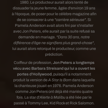
1980. Le producteur aurait alors tenté de
dissuader la jeune femme, âgée d'environ 19 ans
à l'époque, de poser pour le célèbre magazine afin
de se consacrer à une
"carrière sérieuse"
. Si
Pamela Anderson avait alors fini par s'installer
avec Jon Peters, elle aurait par la suite refusé sa
demande en mariage.
"Dans 30 ans, notre
différence d’âge ne signifiera plus grand-chose"
,
lui aurait alors retorqué le producteur, comme une
prédiction.
Coiffeur de profession,
Jon Peters a longtemps
vécu avec Barbara Streisand qui lui a ouvert les
portes d’Hollywood
, puisqu'il a notamment
produit
la version de
A Star Is Born
dans laquelle
la chanteuse jouait en 1976. Pamela Anderson
comme Jon Peters ont déjà été mariés quatre
fois. La star d'
Alerte à Malibu
a été liée par le
passé à Tommy Lee, Kid Rock et Rick Salomon.