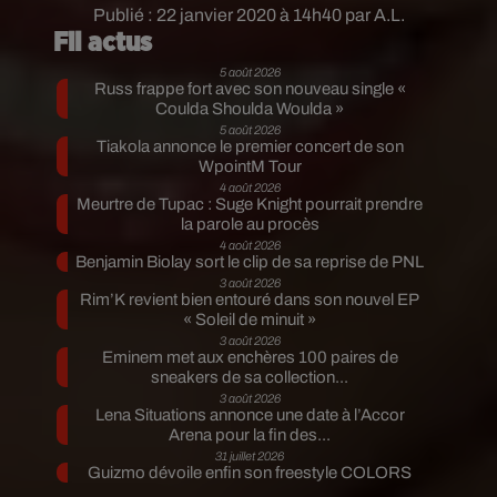
Publié : 22 janvier 2020 à 14h40 par A.L.
Fil actus
5 août 2026
Russ frappe fort avec son nouveau single «
Coulda Shoulda Woulda »
5 août 2026
Tiakola annonce le premier concert de son
WpointM Tour
4 août 2026
Meurtre de Tupac : Suge Knight pourrait prendre
la parole au procès
4 août 2026
Benjamin Biolay sort le clip de sa reprise de PNL
3 août 2026
Rim’K revient bien entouré dans son nouvel EP
« Soleil de minuit »
3 août 2026
Eminem met aux enchères 100 paires de
sneakers de sa collection...
3 août 2026
Lena Situations annonce une date à l’Accor
Arena pour la fin des...
31 juillet 2026
Guizmo dévoile enfin son freestyle COLORS