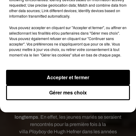
requested; Use precise geolocation data; Match and combine data from
other data sources; Link different devices; Identify devices based on
information transmitted automatically.
Voir cette publication sur Instagram
Vous pouvez accepter en cliquant sur "Accepter et fermer", ou affiner en
For full video, visit our YouTube Channel & don't
sélectionnant les finalités et/ou partenaires dans "Gérer mes choix".
Vous pouvez également refuser en cliquant sur "Continuer sans
forget to Subscribe �S �x0 Global Facts
accepter". Vos préférences ne s'appliqueront que pour ce site. Vous
and News #pamela #pamelaanderson
pouvez mettre à jour vos choix, ou retirer votre consentement à tout
#weddingofpamelaandjustin #jonpeters #jon
moment via le lien "Gérer les cookies" situé en bas de chaque page.
#peter #petersu
Une publication partagée par
gpobal facts and news
(@globa
Accepter et fermer
Une amitié de longue date
Gérer mes choix
Pour la petite histoire, Pamela Anderson et Jon
Peters se connaissent depuis très
longtemps
.
En effet,
les jeunes mariés se seraient
rencontrés pour la première fois à la
villa
Playboy
de Hugh Hefner dans les années