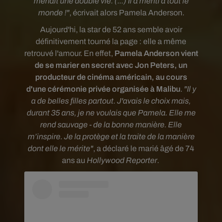
menait une double vie. (...) Il a menti à tout le
monde !"
, écrivait alors Pamela Anderson.
Aujourd'hi, la star de 52 ans semble avoir
définitivement tourné la page : elle a même
retrouvé l'amour. En effet,
Pamela Anderson vient
de se marier en secret avec Jon Peters, un
producteur de cinéma américain, au cours
d'une cérémonie privée organisée à Malibu
.
"Il y
a de belles filles partout. J'avais le choix mais,
durant 35 ans, je ne voulais que Pamela. Elle me
rend sauvage - de la bonne manière. Elle
m’inspire. Je la protège et la traite de la manière
dont elle le mérite"
, a déclaré le marié âgé de 74
ans au
Hollywood Reporter
.