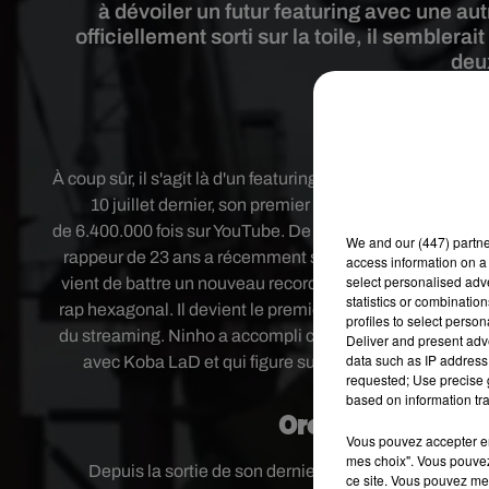
à dévoiler un futur featuring avec une autr
officiellement sorti sur la toile, il semblera
deux
Crédit image:
Capture
À coup sûr, il s'agit là d'un featuring qui va faire grand b
10 juillet dernier, son premier duo avec le rappeur 
de
6.400.000 fois sur YouTube. De l'autre, le célèbre
Ninh
We and
our (447) partn
rappeur de 23 ans
a récemment sorti son nouvel album
access information on a 
select personalised ad
vient de battre un nouveau record qui confirme le fait qu
statistics or combinatio
rap hexagonal. Il devient le premier rappeur français à a
profiles to select person
du streaming. Ninho a accompli cette prouesse grâce à 
Deliver and present adv
data such as IP address 
avec Koba LaD et qui figure sur l’album de ce dernier.
requested; Use precise g
France, et prépare ég
based on information tra
Orelsan x Ninho, l
Vous pouvez accepter en 
mes choix". Vous pouvez
Depuis la sortie de son dernier album, baptisée
La fê
ce site. Vous pouvez met