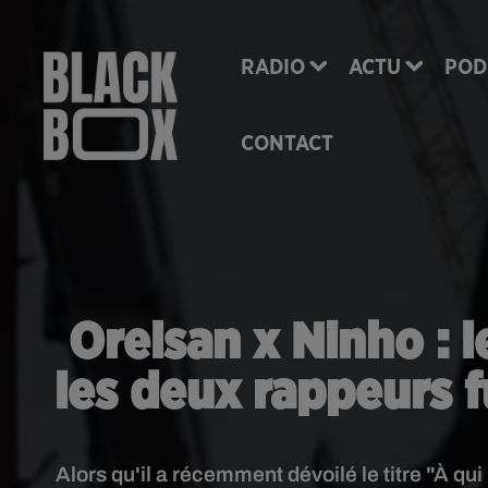
RADIO
ACTU
POD
CONTACT
Orelsan x Ninho : l
les deux rappeurs fu
Alors qu'il a récemment dévoilé le titre "À q