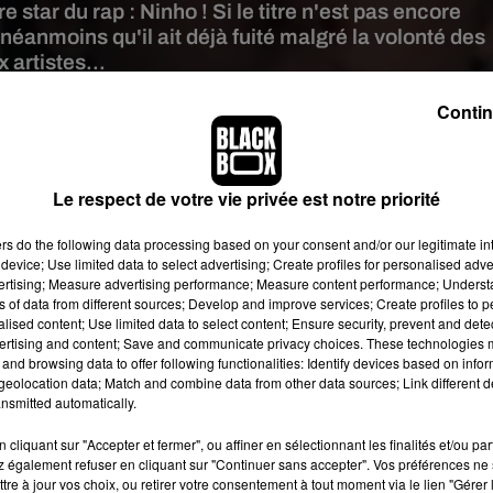
e star du rap : Ninho ! Si le titre n'est pas encore
it néanmoins qu'il ait déjà fuité malgré la volonté des
 artistes...
Contin
 d'écran YouTube clip "Basique"
ruit dans le monde du rap. D'un côté,
Orelsan
, qui
vient de dévoiler,
Le respect de votre vie privée est notre priorité
Kery James, baptisé
À qui la faute
, dont le clip a déjà été vu plus
o
, qui ne cesse de faire parler de lui ces derniers temps. En effet,
ers
do the following data processing based on your consent and/or our legitimate int
Destin
, certifié double disque de platine. Mais aujourd’hui, Ninh
device; Use limited data to select advertising; Create profiles for personalised adver
vertising; Measure advertising performance; Measure content performance; Unders
’il est un des acteurs principaux et incontournables de la scène d
ns of data from different sources; Develop and improve services; Create profiles to 
voir dépassé la barre du 50eme single d’or depuis la mise en pla
alised content; Use limited data to select content; Ensure security, prevent and detect
un morceau intitulé
Quotidien
, un titre qu’il enregistré en featuri
ertising and content; Save and communicate privacy choices. These technologies
and browsing data to offer following functionalities: Identify devices based on infor
 Fort de ce succès, Ninho poursuit sa tournée à travers toute la
eolocation data; Match and combine data from other data sources; Link different de
alement un nouveau featuring...
nsmitted automatically.
e prochain gros carton ?
cliquant sur "Accepter et fermer", ou affiner en sélectionnant les finalités et/ou pa
 également refuser en cliquant sur "Continuer sans accepter". Vos préférences ne 
te est finie,
Orelsan enchaîne les collaborations. Son album a
tre à jour vos choix, ou retirer votre consentement à tout moment via le lien "Gérer 