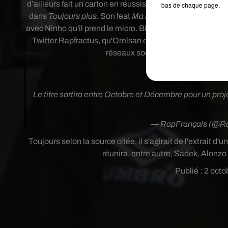
d’ailleurs fait un carton en réussissant plus de 500 000 v
bas de chaque page.
dans
Toujours plus.
Son feat
Ma life
avec Oxmo Puccino 
avec Ninho qu'il prend le micro. Bien que les deux rappeur
Twitter Rapfractus, qu'Orelsan et Ninho soit en train de 
réseaux sociaux, annoncerait une f
Orelsan fe
Le titre sortira entre Octobre et Décembre pour un proje
pic.twit
— RapFrançais (@R
Toujours selon la source citée, il s'agirait de l'
extrait d'u
réunira, entre autre,
Sadek, Alonzo 
Publié : 2 octo