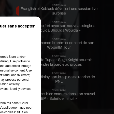
6 août 2026
Franglish et Keblack dévoilent une session live
surprise
5 août 2026
uer sans accepter
Russ frappe fort avec son nouveau single «
Coulda Shoulda Woulda »
5 août 2026
 le
Tiakola annonce le premier concert de son
WpointM Tour
 le
erest: Store and/or
4 août 2026
o
Meurtre de Tupac : Suge Knight pourrait
tising; Use profiles to
prendre la parole au procès
tand audiences through
u
personalise content; Use
ce
4 août 2026
 fraud, and fix errors;
Benjamin Biolay sort le clip de sa reprise de
ng
 may process personal
PNL
mation actively
vices; Identify devices
3 août 2026
Rim’K revient bien entouré dans son nouvel
EP « Soleil de minuit »
rtenaires dans "Gérer
s'appliqueront que pour
les cookies" situé en