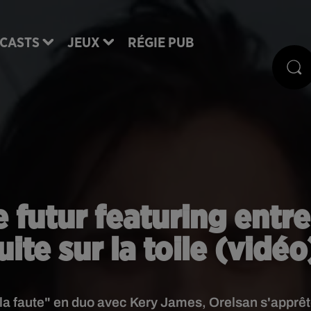
CASTS
JEUX
RÉGIE PUB
e futur featuring entre
ite sur la toile (vidéo
ui la faute" en duo avec Kery James, Orelsan s'apprê