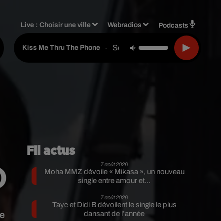
Live :
Choisir une ville
Webradios
Podcasts
Soulja Boy Feat. Sammie
-
Kiss Me Thru The Phone
Fil actus
7 août 2026
)
Moha MMZ dévoile « Mikasa », un nouveau
single entre amour et...
7 août 2026
Tayc et Didi B dévoilent le single le plus
te
dansant de l’année