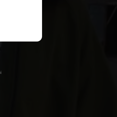
zo
t
te
t
i