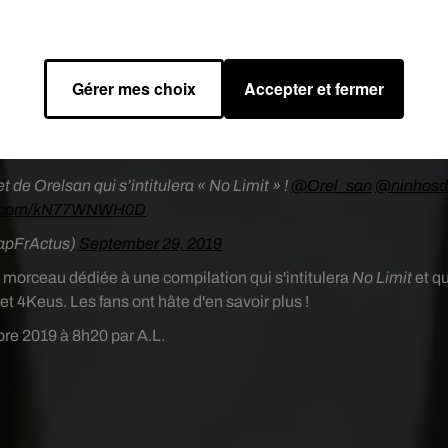
entes. Depuis, il a collaboré sur l’album
Sex in the City
de Loren
a également beaucoup plu à sa communauté. Aujourd'hui, c'es
s n'aient pas officialisé la nouvelle, il semblerait, selon le comp
préparer un featuring. Et pour cause... Un leak, qui a fuité sur les
Gérer mes choix
Accepter et fermer
uture collaboration entre les deux artistes.
at Ninho c’est fait !
t de Orelsan qui s’intitulera « No Limit » !
@Orel_san
@ninhosd
ter.com/kN77WNWH0D
apFrActus)
September 29, 2019
n morceau dédiée à une compilation qui s'intitulera
No Limit
et qu
et 4Keus.
Les fans ont hâte d'en savoir plus !
bre 2019 à 8h20 par A.L.