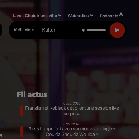
Live :
Choisir une ville
Webradios
Podcasts
Kulturr
-
Méli-Melo
Fil actus
6 août 2026
Franglish et Keblack dévoilent une session live
surprise
5 août 2026
Russ frappe fort avec son nouveau single «
e
Coulda Shoulda Woulda »