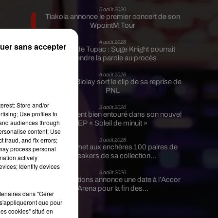
5 août 2026
Tiakola annonce le premier concert de son
WpointM Tour
4 août 2026
uer sans accepter
Meurtre de Tupac : Suge Knight pourrait
prendre la parole au procès
u
4 août 2026
r
Benjamin Biolay sort le clip de sa reprise de
PNL
0
erest: Store and/or
3 août 2026
tising; Use profiles to
Rim’K revient bien entouré dans son nouvel
tand audiences through
EP « Soleil de minuit »
personalise content; Use
s
 fraud, and fix errors;
3 août 2026
Eminem met aux enchères 100 paires de
 may process personal
sneakers de sa collection...
mation actively
vices; Identify devices
3 août 2026
Lena Situations annonce une date à l’Accor
Arena pour la fin des...
rtenaires dans "Gérer
s'appliqueront que pour
les cookies" situé en