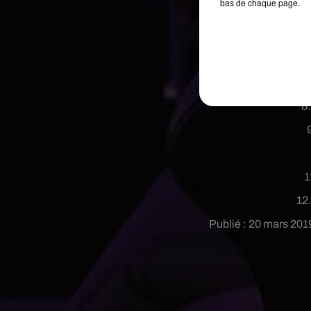
bas de chaque page.
6
8
1
12
Publié : 20 mars 201