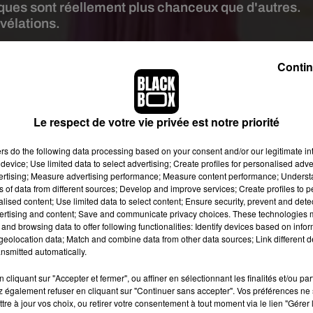
giques sont réellement plus chanceux que d'autres.
vélations.
Contin
abay - image d'illustration
t réellement un lien entre les signes astrologiques et la chance a
es du zodiaque seraient en effet plus chanceux que d'autres. Pou
Le respect de votre vie privée est notre priorité
 astrologiques qui reviennent le plus souvent dans une liste de 15
gnants au Bingo.
ers
do the following data processing based on your consent and/or our legitimate int
device; Use limited data to select advertising; Create profiles for personalised adver
r à l'Euro-millions ?
vertising; Measure advertising performance; Measure content performance; Unders
ns of data from different sources; Develop and improve services; Create profiles to 
apricornes, ni les Gémeaux, ni les Poissons. En revanche, si vou
alised content; Use limited data to select content; Ensure security, prevent and detect
es partie des personnes les plus chanceuses dans la vie ! Voici le
ertising and content; Save and communicate privacy choices. These technologies
and browsing data to offer following functionalities: Identify devices based on infor
ement complet :
eolocation data; Match and combine data from other data sources; Link different de
nsmitted automatically.
1. Bélier
. Sagittaire
cliquant sur "Accepter et fermer", ou affiner en sélectionnant les finalités et/ou pa
 également refuser en cliquant sur "Continuer sans accepter". Vos préférences ne 
3. Cancer
tre à jour vos choix, ou retirer votre consentement à tout moment via le lien "Gérer 