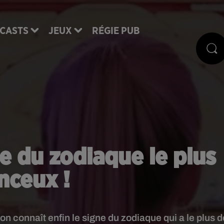
CASTS
JEUX
RÉGIE PUB
e du zodiaque le plus
nceux !
n connaît enfin le signe du zodiaque qui a le plus d