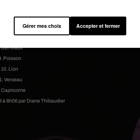
4. Taureau
5. Vierge
Gérer mes choix
Accepter et fermer
. Scorpion
7. Balance
. Gémeaux
9. Poisson
10. Lion
1. Verseau
. Capricorne
9 à 8h06 par Diane Thibaudier