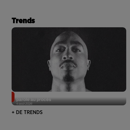
Trends
Meurtre de Tupac : Suge Knight pourrait prendre la
parole au procès
4 août 2026
+ DE TRENDS