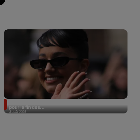
Lena Situations annonce une date à l’Accor Arena
pour la fin des...
3 août 2026