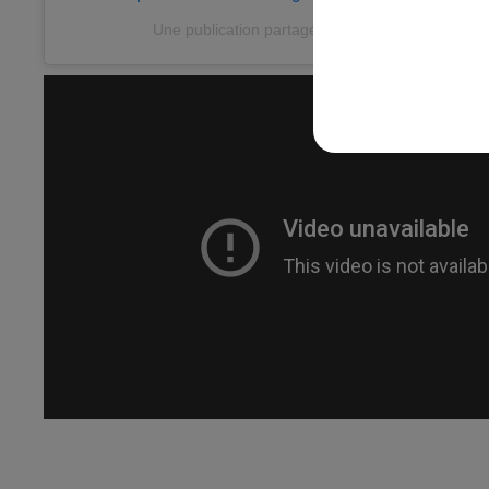
Une publication partagée par Sysa �x� (@sysa