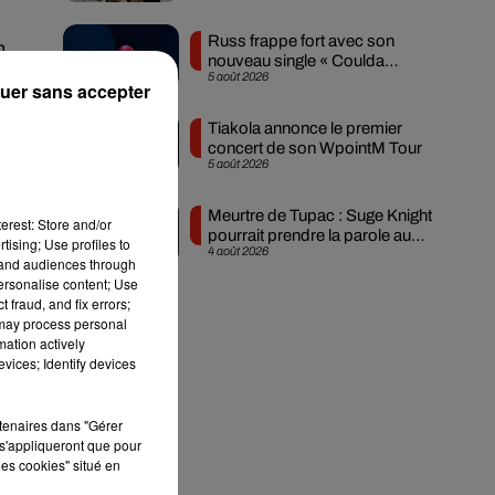
Russ frappe fort avec son
n
nouveau single « Coulda
5 août 2026
Shoulda Woulda »
uer sans accepter
Tiakola annonce le premier
concert de son WpointM Tour
5 août 2026
Meurtre de Tupac : Suge Knight
erest: Store and/or
pourrait prendre la parole au
tising; Use profiles to
4 août 2026
procès
tand audiences through
personalise content; Use
 fraud, and fix errors;
 may process personal
mation actively
vices; Identify devices
rtenaires dans "Gérer
s'appliqueront que pour
les cookies" situé en