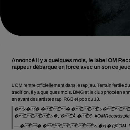
Annoncé il y a quelques mois, le label OM Rec
rappeur débarque en force avec un son ce jeud
L’OM rentre officiellement dans le rap jeu. Terrain fertile
tradition. Il y a quelques mois, BMG et le club phocéen an
en avant des artistes rap, R&B et pop du 13.
�x�� �ÈÈ� �ÈÈÈܬ�ÈÈÈÈÈÈܬ �ÈÈÈÈÈÈ� �ܬ�Èܬ
�ÈÈÈÈ܁�ܬ, �ÈÂ �È€܁.
#OMRecords
pi
— �È� �ÈÈÈÈÈÈܬ �x}