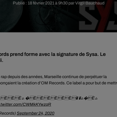
Publié : 18 février 2021 à 9h30 par Virgil Bauchaud
ords prend forme avec la signature de Sysa. Le
i.
 du rap depuis des années, Marseille continue de perpétuer la
nonçaient la création d’OM Records. Ce label a pour but de mett
c.twitter.com/CWMkKYwzqR
� (@OM_Records)
September 24, 2020