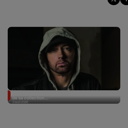
Eminem met aux enchères 100 paires de sneakers
de sa collection...
3 août 2026