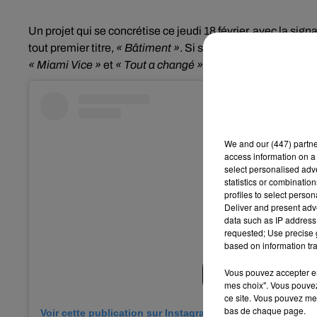
Un projet qui se concrétise ce jeudi 18 février, avec la sig
tout premier titre,
« Bâtiment »
. Si son nom vous dit quelque
« Miami Vice »
et
« Tout a changé »
du projet 13 Organisé.
We and
our (447) partn
access information on a 
select personalised ad
statistics or combinatio
profiles to select person
Deliver and present adv
data such as IP address 
requested; Use precise g
based on information tra
Vous pouvez accepter en 
mes choix". Vous pouvez
ce site. Vous pouvez met
bas de chaque page.
Voir cette publication sur Instagram