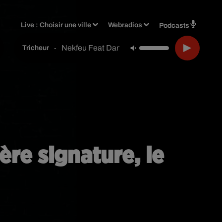
Live :
Choisir une ville
Webradios
Podcasts
Nekfeu Feat Damso
-
Tricheur
ère signature, le