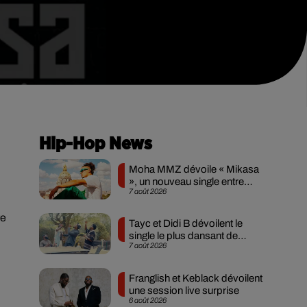
Hip-Hop News
Moha MMZ dévoile « Mikasa
», un nouveau single entre
7 août 2026
amour et...
re
Tayc et Didi B dévoilent le
single le plus dansant de
7 août 2026
l’année
Franglish et Keblack dévoilent
une session live surprise
6 août 2026