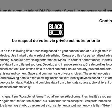
nature du premier talent OM Records : Sysa ! Le rappeur a sorti so
 chose, c’est normal : le jeune talent était présent sur les titres
Contin
Le respect de votre vie privée est notre priorité
ers
do the following data processing based on your consent and/or our legitimate int
device; Use limited data to select advertising; Create profiles for personalised adver
vertising; Measure advertising performance; Measure content performance; Unders
ns of data from different sources; Develop and improve services; Create profiles to 
alised content; Use limited data to select content; Ensure security, prevent and detect
ertising and content; Save and communicate privacy choices. These technologies
and browsing data to offer following functionalities: Identify devices based on infor
eolocation data; Match and combine data from other data sources; Link different de
nsmitted automatically.
cliquant sur "Accepter et fermer", ou affiner en sélectionnant les finalités et/ou pa
 également refuser en cliquant sur "Continuer sans accepter". Vos préférences ne 
tre à jour vos choix, ou retirer votre consentement à tout moment via le lien "Gérer 