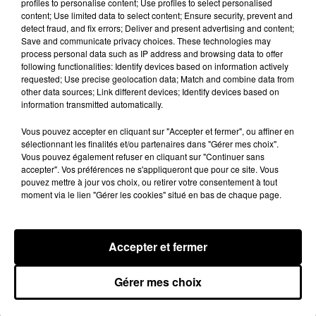
profiles to personalise content; Use profiles to select personalised
content; Use limited data to select content; Ensure security, prevent and
Voir cette publication sur Instagram
detect fraud, and fix errors; Deliver and present advertising and content;
Save and communicate privacy choices. These technologies may
NRV Vendredi 31 juillet #Cavabiensepasser
process personal data such as IP address and browsing data to offer
#270 �xÈ�xÈ
following functionalities: Identify devices based on information actively
requested; Use precise geolocation data; Match and combine data from
Une publication partagée par
KAARIS
(@kaarisofficiel1) le
2
other data sources; Link different devices; Identify devices based on
information transmitted automatically.
Ce nouveau titre obtiendra-t-il le même succès
Vous pouvez accepter en cliquant sur "Accepter et fermer", ou affiner en
que
Goulag
qui constitue aujourd'hui le meilleur
sélectionnant les finalités et/ou partenaires dans "Gérer mes choix".
démarrage de sa carrière avec
2,8 millions de
Vous pouvez également refuser en cliquant sur "Continuer sans
accepter". Vos préférences ne s'appliqueront que pour ce site. Vous
streams en une semaine et plus de 8 millions de
pouvez mettre à jour vos choix, ou retirer votre consentement à tout
vues pour le clip
? Affaire à suivre...
moment via le lien "Gérer les cookies" situé en bas de chaque page.
Accepter et fermer
Gérer mes choix