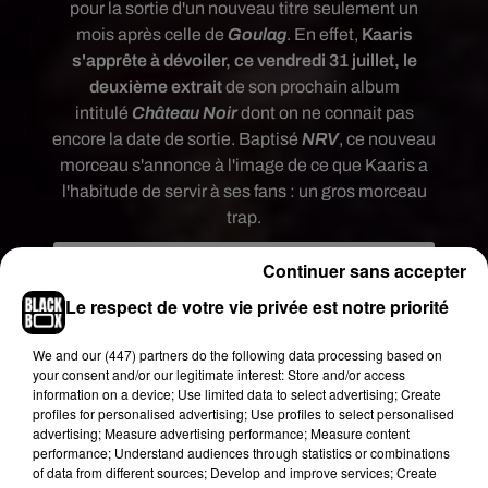
pour la sortie d'un nouveau titre seulement un
mois après celle de
Goulag
. En effet,
Kaaris
s'apprête à dévoiler, ce vendredi 31 juillet, le
deuxième extrait
de son prochain album
intitulé
Château Noir
dont on ne connait pas
encore la date de sortie. Baptisé
NRV
, ce nouveau
morceau s'annonce à l'image de ce que Kaaris a
l'habitude de servir à ses fans : un gros morceau
trap.
Continuer sans accepter
Le respect de votre vie privée est notre priorité
We and
our (447) partners
do the following data processing based on
your consent and/or our legitimate interest: Store and/or access
information on a device; Use limited data to select advertising; Create
profiles for personalised advertising; Use profiles to select personalised
advertising; Measure advertising performance; Measure content
performance; Understand audiences through statistics or combinations
of data from different sources; Develop and improve services; Create