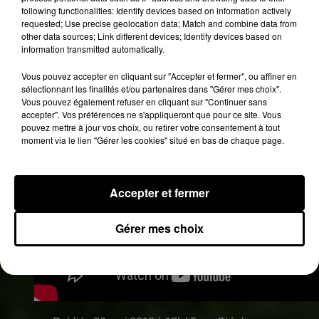
participants.
following functionalities: Identify devices based on information actively
requested; Use precise geolocation data; Match and combine data from
Le Yoga-Chèvre, une discipline à essayer. A vous
other data sources; Link different devices; Identify devices based on
de voir si vous voulez l’adopter. La discipline, pas
information transmitted automatically.
la chèvre.
Vous pouvez accepter en cliquant sur "Accepter et fermer", ou affiner en
sélectionnant les finalités et/ou partenaires dans "Gérer mes choix".
Vous pouvez également refuser en cliquant sur "Continuer sans
accepter". Vos préférences ne s'appliqueront que pour ce site. Vous
pouvez mettre à jour vos choix, ou retirer votre consentement à tout
moment via le lien "Gérer les cookies" situé en bas de chaque page.
Accepter et fermer
Gérer mes choix