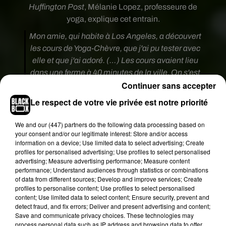
Huffington Post
, Mélanie Lopez, professeure de
yoga, explique cet entrain.
Mon amie, qui habite à Los Angeles, a découvert
les cours de Yoga-Chèvre, que j'ai pu tester avec
elle et que j'ai adoré. (…) Les cours avaient lieu
dans une ferme à 40 minutes de la ville. On s'est
Continuer sans accepter
dit: pourquoi ne pas proposer ça dans la région
niçoise ?
Le respect de votre vie privée est notre priorité
Une très bonne idée, mais qui ne répond pas à
We and
our (447) partners
do the following data processing based on
celle qui nous taraude tous : Pourquoi des
your consent and/or our legitimate interest: Store and/or access
chèvres ?
information on a device; Use limited data to select advertising; Create
profiles for personalised advertising; Use profiles to select personalised
L'idée est de bénéficier du contact avec les
advertising; Measure advertising performance; Measure content
animaux, sources de bonheur et de joie de vivre.
performance; Understand audiences through statistics or combinations
of data from different sources; Develop and improve services; Create
Les chèvres sont assez espiègles et les
profiles to personalise content; Use profiles to select personalised
participants peuvent avoir des fous rires pendant
content; Use limited data to select content; Ensure security, prevent and
les cours. En plus, elles aiment le contact
detect fraud, and fix errors; Deliver and present advertising and content;
Save and communicate privacy choices. These technologies may
humain et peuvent sauter ou venir se frotter aux
process personal data such as IP address and browsing data to offer