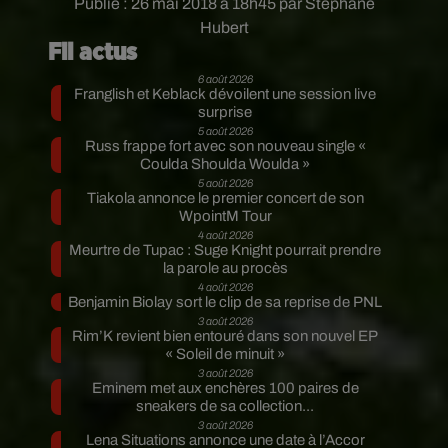
Publié : 26 mai 2018 à 18h45 par Stéphane
Hubert
Fil actus
6 août 2026
Franglish et Keblack dévoilent une session live
surprise
5 août 2026
Russ frappe fort avec son nouveau single «
Coulda Shoulda Woulda »
5 août 2026
Tiakola annonce le premier concert de son
WpointM Tour
4 août 2026
Meurtre de Tupac : Suge Knight pourrait prendre
la parole au procès
4 août 2026
Benjamin Biolay sort le clip de sa reprise de PNL
3 août 2026
Rim’K revient bien entouré dans son nouvel EP
« Soleil de minuit »
3 août 2026
Eminem met aux enchères 100 paires de
sneakers de sa collection...
3 août 2026
Lena Situations annonce une date à l’Accor