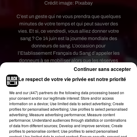
Crédit image:
Pixabay
C’est un geste qui ne vous prendra que quelques
minutes de votre temps et qui peut sauver des
vies. Et si, ce vendredi, vous alliez donner votre
sang ? Ce 14 juin est la journée mondiale des
donneurs de sang. L’occasion pour
l’Etablissement Français du Sang d’appeler les
donneurs à se mobiliser alors que les réserves
n’ont jamais été aussi basses depuis 2011. En
Continuer sans accepter
France, 10 000 dons de sang sont nécessaires par
Le respect de votre vie privée est notre priorité
jour pour subvenir aux besoins des malades.
We and
our (447) partners
do the following data processing based on
À l’occasion de cette journée mondiale des
your consent and/or our legitimate interest: Store and/or access
donneurs de sang, une collecte exceptionnelle est
information on a device; Use limited data to select advertising; Create
organisée ce vendredi de 11 heures à 19 heures
profiles for personalised advertising; Use profiles to select personalised
advertising; Measure advertising performance; Measure content
dans les salons de l’Hôtel de ville de
Bordeaux
.
performance; Understand audiences through statistics or combinations
Des animations avec un magicien et des stands
of data from different sources; Develop and improve services; Create
de massage sont prévus. Des animations
profiles to personalise content; Use profiles to select personalised
content; Use limited data to select content; Ensure security, prevent and
extérieures seront également organisées place