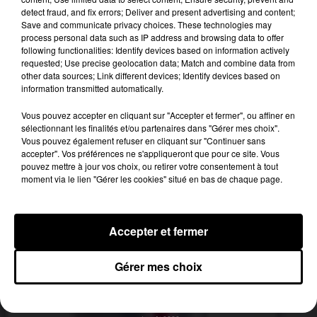
detect fraud, and fix errors; Deliver and present advertising and content;
Pey Berland.
Save and communicate privacy choices. These technologies may
process personal data such as IP address and browsing data to offer
Pour savoir où donner votre sang en Nouvelle-
following functionalities: Identify devices based on information actively
Aquitaine, rendez-vous sur
le site internet de
requested; Use precise geolocation data; Match and combine data from
l’EFS
.
other data sources; Link different devices; Identify devices based on
information transmitted automatically.
Publié : 14 juin 2019 à 7h27 par Diane Charbonnel
Fil actus
Vous pouvez accepter en cliquant sur "Accepter et fermer", ou affiner en
sélectionnant les finalités et/ou partenaires dans "Gérer mes choix".
7 août 2026
Vous pouvez également refuser en cliquant sur "Continuer sans
Moha MMZ dévoile « Mikasa », un nouveau
accepter". Vos préférences ne s'appliqueront que pour ce site. Vous
single entre amour et...
pouvez mettre à jour vos choix, ou retirer votre consentement à tout
7 août 2026
moment via le lien "Gérer les cookies" situé en bas de chaque page.
Tayc et Didi B dévoilent le single le plus dansant
de l’année
6 août 2026
Franglish et Keblack dévoilent une session live
Accepter et fermer
surprise
5 août 2026
Russ frappe fort avec son nouveau single «
Gérer mes choix
Coulda Shoulda Woulda »
5 août 2026
Tiakola annonce le premier concert de son
WpointM Tour