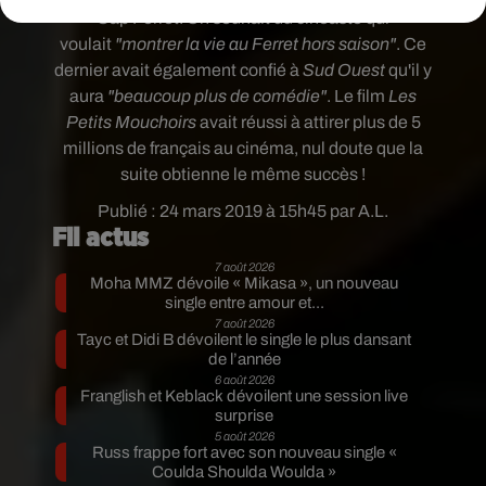
Cap Ferret. Un souhait du cinéaste qui
voulait
"montrer la vie au Ferret hors saison"
. Ce
dernier avait également confié à
Sud Ouest
qu'il y
aura
"beaucoup plus de comédie"
. Le film
Les
Petits Mouchoirs
avait réussi à attirer plus de 5
millions de français au cinéma, nul doute que la
suite obtienne le même succès !
Publié : 24 mars 2019 à 15h45 par A.L.
Fil actus
7 août 2026
Moha MMZ dévoile « Mikasa », un nouveau
single entre amour et...
7 août 2026
Tayc et Didi B dévoilent le single le plus dansant
de l’année
6 août 2026
Franglish et Keblack dévoilent une session live
surprise
5 août 2026
Russ frappe fort avec son nouveau single «
Coulda Shoulda Woulda »