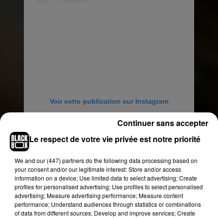
Voir cette publication sur Instagram
Salut à toutes et à tous !!! Voici enfin la Bande
Continuer sans accepter
Annonce de mon film !! « Nous finirons
Le respect de votre vie privée est notre priorité
ensemble » Slidez pour deuxième partie ! Je
suis tellement heureux de vos premiers retours
We and
our (447) partners
do the following data processing based on
sur le film lors de la tournée. Merci beaucoup
your consent and/or our legitimate interest: Store and/or access
pour vos messages et commentaires !! À vite
information on a device; Use limited data to select advertising; Create
pour la suite ! Sortie le 1er Mai �x�S�x"R�xÈ
profiles for personalised advertising; Use profiles to select personalised
advertising; Measure advertising performance; Measure content
❤️ #NousFinironsEnsemble
performance; Understand audiences through statistics or combinations
#lespetitsmouchoirs2 #lespetitsmouchoirslasuite
of data from different sources; Develop and improve services; Create