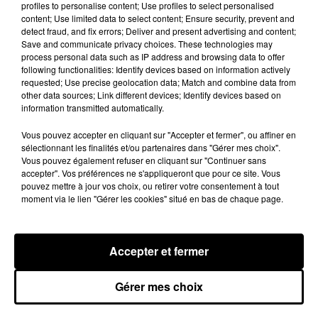
@marioncotillard @pascalearbillot
profiles to personalise content; Use profiles to select personalised
content; Use limited data to select content; Ensure security, prevent and
@clementinebaert @valeriebonneton
detect fraud, and fix errors; Deliver and present advertising and content;
@autopromodegilleslellouche @f_cluzet
Save and communicate privacy choices. These technologies may
@josegarciaoff #laurentlafitte #benoitmagimel
process personal data such as IP address and browsing data to offer
following functionalities: Identify devices based on information actively
@pathefilms @pathe
requested; Use precise geolocation data; Match and combine data from
other data sources; Link different devices; Identify devices based on
Une publication partagée par
Guillaume Canet
(@guillaumecanetofficiel) le
information transmitted automatically.
Vous pouvez accepter en cliquant sur "Accepter et fermer", ou affiner en
"Salut à toutes et à tous !!! Voici enfin la bande-
sélectionnant les finalités et/ou partenaires dans "Gérer mes choix".
annonce de mon film ! Je suis tellement heureux
Vous pouvez également refuser en cliquant sur "Continuer sans
de vos premiers retours sur le film lors de la
accepter". Vos préférences ne s'appliqueront que pour ce site. Vous
pouvez mettre à jour vos choix, ou retirer votre consentement à tout
tournée. Merci beaucoup pour vos messages et
moment via le lien "Gérer les cookies" situé en bas de chaque page.
commentaires !! À vite pour la suite ! Sortie le 1er
Mai"
, a déclaré l'acteur et réalisateur français sur
le réseau social.
Accepter et fermer
Si les fans devraient retrouver le casting du
premier opus (avec José Garcia en plus !), ce
Gérer mes choix
deuxième volet tourné au printemps dernier, se
déroulera pendant les vacances de Pâques au