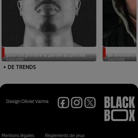
Meurtre de Tupac : Suge Knight
Eminem met a
pourrait prendre la parole au procès
de sneakers de
4 août 2026
3 août 2026
+ DE TRENDS
Design
Olivier Varma
Mentions légales
Règlements de jeux