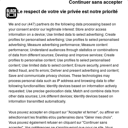
Continuer sans accepter
Le respect de votre vie privée est notre priorité
We and
our (447) partners
do the following data processing based on
your consent and/or our legitimate interest: Store and/or access
information on a device; Use limited data to select advertising; Create
profiles for personalised advertising; Use profiles to select personalised
advertising; Measure advertising performance; Measure content
performance; Understand audiences through statistics or combinations
of data from different sources; Develop and improve services; Create
profiles to personalise content; Use profiles to select personalised
content; Use limited data to select content; Ensure security, prevent and
detect fraud, and fix errors; Deliver and present advertising and content;
Save and communicate privacy choices. These technologies may
process personal data such as IP address and browsing data to offer
following functionalities: Identify devices based on information actively
requested; Use precise geolocation data; Match and combine data from
Hip-Hop News
other data sources; Link different devices; Identify devices based on
information transmitted automatically.
Vous pouvez accepter en cliquant sur "Accepter et fermer", ou affiner en
Moha MMZ dévoile « Mikasa », un
sélectionnant les finalités et/ou partenaires dans "Gérer mes choix".
nouveau single entre amour et...
Vous pouvez également refuser en cliquant sur "Continuer sans
7 août 2026
accepter". Vos préférences ne s'appliqueront que pour ce site. Vous