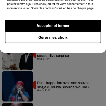
pouvez mettre à jour vos choix, ou retirer votre consentement à tout
moment via le lien "Gérer les cookies" situé en bas de chaque page.
Tayc et Didi B dévoilent le single le plus
dansant de l’année
Accepter et fermer
7 août 2026
Gérer mes choix
Franglish et Keblack dévoilent une
session live surprise
6 août 2026
Russ frappe fort avec son nouveau
single « Coulda Shoulda Woulda »
5 août 2026