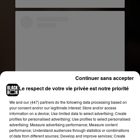
Continuer sans accepter
Le respect de votre vie privée est notre priorité
Voir cette publication sur Instagram
Wesh le gang! Les places pour la tournée des
We and
our (447) partners
do the following data processing based on
your consent and/or our legitimate interest: Store and/or access
Zéniths et Bercy sont maintenant dispo ici
information on a device; Use limited data to select advertising; Create
https://concert-auguri.fr/fr/Niska (lien dans la bio)
profiles for personalised advertising; Use profiles to select personalised
et sur tous les réseaux de billetterie (digitick,
advertising; Measure advertising performance; Measure content
performance; Understand audiences through statistics or combinations
fnac...) Prêts pour faire du Sal ?!!! #MrSal
of data from different sources; Develop and improve services; Create
#MechantMechant #LeSalTour