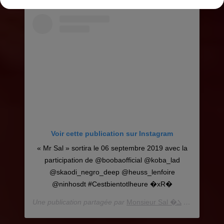
Voir cette publication sur Instagram
« Mr Sal » sortira le 06 septembre 2019 avec la
participation de @boobaofficial @koba_lad
@skaodi_negro_deep @heuss_lenfoire
@ninhosdt #Cestbientotlheure �xR�
Une publication partagée par
Monsieur Sal �ܠ️
(@niska_officiel) le