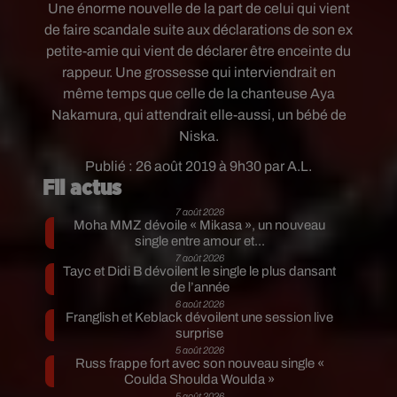
Une énorme nouvelle de la part de celui
qui vient
de faire scandale suite aux déclarations de son ex
petite-amie qui vient de déclarer être enceinte du
rappeur. Une grossesse qui interviendrait en
même temps que celle de la chanteuse Aya
Nakamura, qui attendrait elle-aussi, un bébé de
Niska.
Publié : 26 août 2019 à 9h30 par A.L.
Fil actus
7 août 2026
Moha MMZ dévoile « Mikasa », un nouveau
single entre amour et...
7 août 2026
Tayc et Didi B dévoilent le single le plus dansant
de l’année
6 août 2026
Franglish et Keblack dévoilent une session live
surprise
5 août 2026
Russ frappe fort avec son nouveau single «
Coulda Shoulda Woulda »
5 août 2026