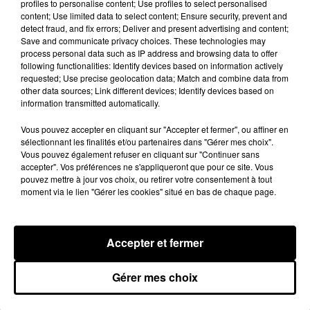
profiles to personalise content; Use profiles to select personalised
content; Use limited data to select content; Ensure security, prevent and
Une publication partagée par
Monsieur Sal �ܠ️
(@niska_officiel) le
detect fraud, and fix errors; Deliver and present advertising and content;
Save and communicate privacy choices. These technologies may
process personal data such as IP address and browsing data to offer
Niska dévoile ses prochains
following functionalities: Identify devices based on information actively
featurings
requested; Use precise geolocation data; Match and combine data from
other data sources; Link different devices; Identify devices based on
information transmitted automatically.
Aujourd'hui, l'artiste va encore plus loin dans le
teasing : en effet, il vient tout juste de lever le voile
Vous pouvez accepter en cliquant sur "Accepter et fermer", ou affiner en
sur les noms des artistes qui ont collaboré avec lui
sélectionnant les finalités et/ou partenaires dans "Gérer mes choix".
sur ce futur album. Et le moins que l'on puisse dire
Vous pouvez également refuser en cliquant sur "Continuer sans
accepter". Vos préférences ne s'appliqueront que pour ce site. Vous
c'est que Niska envoie du lourd ! En effet, c'est
pouvez mettre à jour vos choix, ou retirer votre consentement à tout
d’une manière très originale que le rappeur
moment via le lien "Gérer les cookies" situé en bas de chaque page.
du
91
a dévoilé, ce dimanche 25 août, la tracklist
de ce nouvel opus. Niska
a en effet fait projeter sur
les murs de la capitale une petite vidéo annonçant
Accepter et fermer
la participation de grands noms actuels du rap
français.
Mr Sal,
qui contiendra 18 titres,
dévoile
Gérer mes choix
donc des invités de marque : Booba, Koba LaD,
Ninho, Heuss L'Enfoiré ou encore Skaodi.