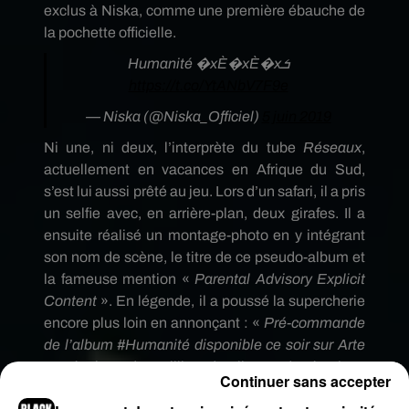
exclus à Niska, comme une première ébauche de
la pochette officielle.
Humanité �xÈ�xÈ�xܭ
https://t.co/YtANbV7F9e
— Niska (@Niska_Officiel)
5 juin 2019
Ni une, ni deux, l’interprète du tube
Réseaux
,
actuellement en vacances en Afrique du Sud,
s’est lui aussi prêté au jeu. Lors d’un safari, il a pris
un selfie avec, en arrière-plan, deux girafes. Il a
ensuite réalisé un montage-photo en y intégrant
son nom de scène, le titre de ce pseudo-album et
la fameuse mention «
Parental Advisory Explicit
Content
». En légende, il a poussé la supercherie
encore plus loin en annonçant : «
Pré-commande
de l’album #Humanité disponible ce soir sur Arte
». Résultat : des milliers de Likes et de réactions
Continuer sans accepter
sur Instagram ! «
J’espère qu’il y a des bons feats