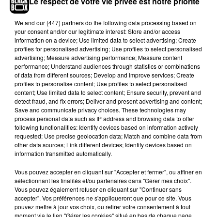
Le respect de votre vie privée est notre priorité
hein
», s’est même exclamé le producteur Dany
Synthé.
We and
our (447) partners
do the following data processing based on
your consent and/or our legitimate interest: Store and/or access
information on a device; Use limited data to select advertising; Create
profiles for personalised advertising; Use profiles to select personalised
advertising; Measure advertising performance; Measure content
performance; Understand audiences through statistics or combinations
of data from different sources; Develop and improve services; Create
profiles to personalise content; Use profiles to select personalised
content; Use limited data to select content; Ensure security, prevent and
detect fraud, and fix errors; Deliver and present advertising and content;
Save and communicate privacy choices. These technologies may
process personal data such as IP address and browsing data to offer
following functionalities: Identify devices based on information actively
requested; Use precise geolocation data; Match and combine data from
other data sources; Link different devices; Identify devices based on
Voir cette publication sur Instagram
information transmitted automatically.
Pré commande de l’album #Humanité disponible
Vous pouvez accepter en cliquant sur "Accepter et fermer", ou affiner en
ce soir 00h sur arte �xÈ�xÈ�xÈ �xÈ�xÈ‍'️
sélectionnant les finalités et/ou partenaires dans "Gérer mes choix".
Vous pouvez également refuser en cliquant sur "Continuer sans
Une publication partagée par
Monsieur Sal �ܠ️
(@niska_officiel) le
accepter". Vos préférences ne s'appliqueront que pour ce site. Vous
pouvez mettre à jour vos choix, ou retirer votre consentement à tout
En attendant de nouvelles exclus concernant le
moment via le lien "Gérer les cookies" situé en bas de chaque page.