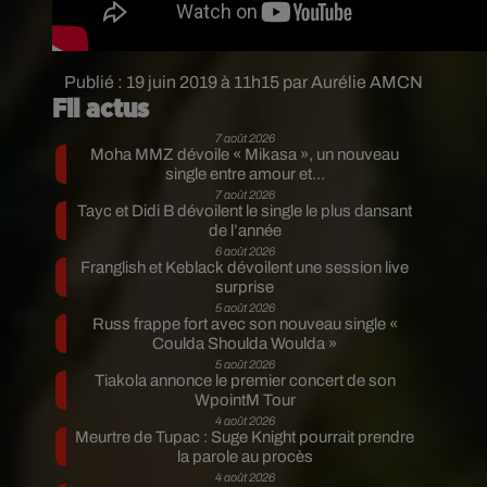
Publié : 19 juin 2019 à 11h15 par Aurélie AMCN
Fil actus
7 août 2026
Moha MMZ dévoile « Mikasa », un nouveau
single entre amour et...
7 août 2026
Tayc et Didi B dévoilent le single le plus dansant
de l’année
6 août 2026
Franglish et Keblack dévoilent une session live
surprise
5 août 2026
Russ frappe fort avec son nouveau single «
Coulda Shoulda Woulda »
5 août 2026
Tiakola annonce le premier concert de son
WpointM Tour
4 août 2026
Meurtre de Tupac : Suge Knight pourrait prendre
la parole au procès
4 août 2026