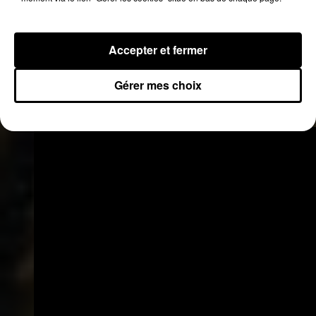
vrai prochain projet studio de Niska succédant à
l’album
Commando
(sorti en 2017), le rappeur
originaire d’Evry envahit les ondes avec le titre
Accepter et fermer
Médicament
en duo avec Booba. On le retrouve
également en back sur le titre
Voyage Léger
issu
Gérer mes choix
du nouvel album de Nekfeu,
Les Étoiles
Vagabondes
.