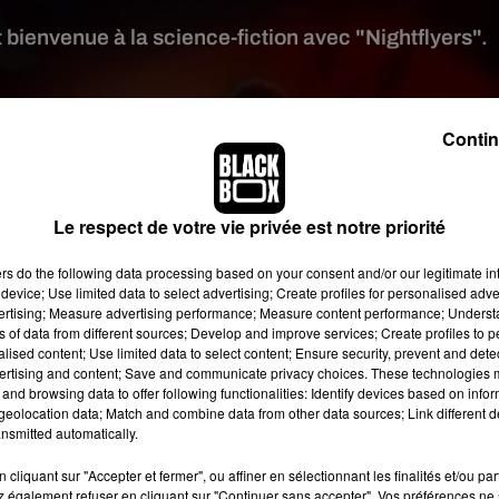
 bienvenue à la science-fiction avec "Nightflyers".
t image:
Netflix
Contin
s séries les plus connues au monde avec l’adaptation de ses
ncipal verra
sa diffusion s’arrêter en 2019 après une huitième et
inuera bien sûr en roman, et
6 spin-offs sont également en
Le respect de votre vie privée est notre priorité
rdre sa poule aux œufs d’or
. Le raz-de-marée
Game of Thrones
teur américain a écrit d’autres romans
.
ers
do the following data processing based on your consent and/or our legitimate int
device; Use limited data to select advertising; Create profiles for personalised adver
de Nightflyers is coming
vertising; Measure advertising performance; Measure content performance; Unders
ns of data from different sources; Develop and improve services; Create profiles to 
aine série
Netflix
qui a été dévoilée au
Comic con
de San Dieg
alised content; Use limited data to select content; Ensure security, prevent and detect
d’un roman de George R.R Martin sorti en 1980.
ertising and content; Save and communicate privacy choices. These technologies
and browsing data to offer following functionalities: Identify devices based on infor
eolocation data; Match and combine data from other data sources; Link different de
nsmitted automatically.
cliquant sur "Accepter et fermer", ou affiner en sélectionnant les finalités et/ou pa
 également refuser en cliquant sur "Continuer sans accepter". Vos préférences ne 