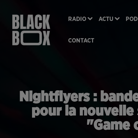
RADIO
ACTU
POD
CONTACT
Nightflyers : band
pour la nouvelle
"Game o