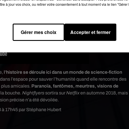
tre à jour vos choix, ou retirer votre consentement à tout moment via le lien "Gérer 
Gérer mes choix
Accepter et fermer
ne,
l’histoire se déroule ici dans un monde de science-fiction
 dans l’espace pour sauver l’humanité quand elle rencontre des
s plus amicales.
Paranoïa, fantômes, meurtres, visions de
 la bouche.
Nightflyers
sortira sur
Netflix
en automne 2018, mais
sion précise n’a été dévoilée.
018 à 17h45 par Stéphane Hubert