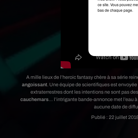
ce site. Vous pouvez met
bas de chaque page.
A mille lieux de l’heroic fantasy chère à sa série rei
angoissant
. Une équipe de scientifiques est envoyée
extraterrestres dont les intentions ne sont pas de
cauchemars
… l’intrigante bande-annonce met l’eau à
aucune date de diffu
Publié : 22 juillet 2