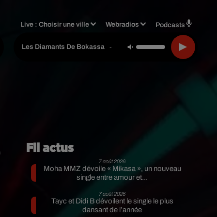
Live :
Choisir une ville
Webradios
Podcasts
Ninho Feat. Tiakola
-
Les Diamants De Bokassa
Fil actus
7 août 2026
Moha MMZ dévoile « Mikasa », un nouveau
single entre amour et...
7 août 2026
Tayc et Didi B dévoilent le single le plus
dansant de l’année