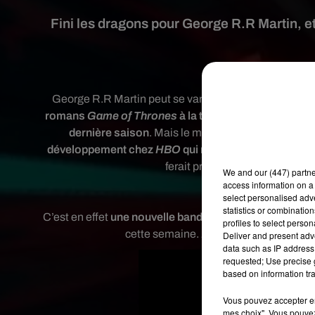
Fini les dragons pour George R.R Martin, et
Crédi
George R.R Martin peut se vanter d’avoir créé
une de
romans
Game of Thrones
à la télévision
. Le show pri
dernière saison
. Mais le monde de Westeros cont
développement chez
HBO
qui ne veut surtout pas pe
ferait presque oublier que
l’au
We and
our (447) partn
access information on a 
La bande-annonce 
select personalised ad
statistics or combinatio
C’est en effet
une nouvelle bande-annonce de la proch
profiles to select person
cette semaine.
Nightflyers
est adapté 
Deliver and present adv
data such as IP address 
requested; Use precise g
based on information tra
Vous pouvez accepter en 
mes choix". Vous pouvez