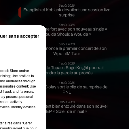
6 août 2026
Franglish et Keblack dévoilent une session live
surprise
5 août 2026
Russ frappe fort avec son nouveau single «
Coulda Shoulda Woulda »
uer sans accepter
5 août 2026
Tiakola annonce le premier concert de son
WpointM Tour
4 août 2026
Meurtre de Tupac : Suge Knight pourrait
erest: Store and/or
prendre la parole au procès
tising; Use profiles to
tand audiences through
4 août 2026
personalise content; Use
Benjamin Biolay sort le clip de sa reprise de
o
 fraud, and fix errors;
PNL
 may process personal
mation actively
3 août 2026
Rim’K revient bien entouré dans son nouvel
vices; Identify devices
EP « Soleil de minuit »
rtenaires dans "Gérer
s'appliqueront que pour