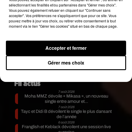
sélectionnant les finalités et/ou partenaires dans "Gérer mes choix".
Vous pouvez également refuser en cliquant sur "Continuer sans
accepter". Vos préférences ne s'appliqueront que pour ce site. Vous
pouvez mettre à jour vos choix, ou retirer votre consentement à tout
moment via le lien "Gérer les cookies" situé en bas de chaque page.
Accepter et fermer
Gérer mes choix
Publié : 12 mai 2018 à 10h45 par Stéphane Hubert
Fil actus
7 août 2026
Moha MMZ dévoile « Mikasa », un nouveau
single entre amour et...
7 août 2026
Tayc et Didi B dévoilent le single le plus dansant
de l’année
6 août 2026
Franglish et Keblack dévoilent une session live