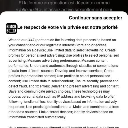
Et la femme en question est dépeinte comme
«
folle au lit
», et assez active sexuellement pour
se réveiller au milieu de la nuit et se lancer dans
Continuer sans accepter
une partie de jambes en l’air. Le chanteur
Le respect de votre vie privée est notre priorité
australien de 50 ans ne voit toutefois pas en quoi
cela serait gênant de chanter et partager
We and
our (447) partners
do the following data processing based on
ouvertement ce genre de détails de sa vie privée
your consent and/or our legitimate interest: Store and/or access
information on a device; Use limited data to select advertising; Create
avec ses fans.
profiles for personalised advertising; Use profiles to select personalised
advertising; Measure advertising performance; Measure content
Si je ressens cela à son propos, où est le
performance; Understand audiences through statistics or combinations
problème ?
of data from different sources; Develop and improve services; Create
profiles to personalise content; Use profiles to select personalised
Une belle déclaration d’amour qui devrait faire
content; Use limited data to select content; Ensure security, prevent and
taire pour un petit moment les nombreuses
detect fraud, and fix errors; Deliver and present advertising and content;
rumeurs de divorce entre l’actrice de 50 ans et son
Save and communicate privacy choices. These technologies may
process personal data such as IP address and browsing data to offer
mari.
following functionalities: Identify devices based on information actively
requested; Use precise geolocation data; Match and combine data from
other data sources; Link different devices; Identify devices based on
information transmitted automatically.
Vous pouvez accepter en cliquant sur "Accepter et fermer", ou affiner en