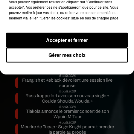
Vous pouvez également refuser en cliquant sur "Continuer sans
football américain
à la fin du clip, avec
accepter". Vos préférences ne s'appliqueront que pour ce site. Vous
l’apparition de deux guests de choix : Odell
pouvez mettre à jour vos choix, ou retirer votre consentement à tout
moment via le lien "Gérer les cookies" situé en bas de chaque page.
Beckham Jr. et Brad Wing, joueurs stars de
l’équipe des New-York Giants.
Avec 13 millions de vues en 5 jours,
le clip de
Bed
Accepter et fermer
sent bon le tube de l’été
.
Publié : 11 juillet 2018 à 13h30 par Stéphane
Gérer mes choix
Hubert
Fil actus
6 août 2026
Franglish et Keblack dévoilent une session live
surprise
5 août 2026
Russ frappe fort avec son nouveau single «
Coulda Shoulda Woulda »
5 août 2026
Tiakola annonce le premier concert de son
WpointM Tour
4 août 2026
Meurtre de Tupac : Suge Knight pourrait prendre
la parole au procès