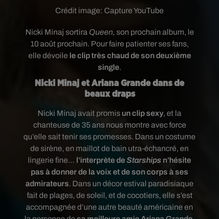
Crédit image:
Capture YouTube
Nicki Minaj sortira
Queen,
son prochain album, le
10 août prochain. Pour faire patienter ses fans,
elle dévoile
le clip très chaud de son deuxième
single
.
Nicki Minaj et Ariana Grande dans de
beaux draps
Nicki Minaj avait promis
un clip sexy
, et la
chanteuse de 35 ans nous montre avec force
qu’elle sait tenir ses promesses. Dans un costume
de sirène, en maillot de bain utra-échancré, en
lingerie fine…
l’interprète de
Starships
n’hésite
pas à donner de la voix et de son corps à ses
admirateurs
. Dans un décor estival paradisiaque
fait de plages, de soleil, et de cocotiers, elle s’est
accompagnée d’une autre beauté américaine en
la personne de
sa meilleure amie Ariana Grande
.