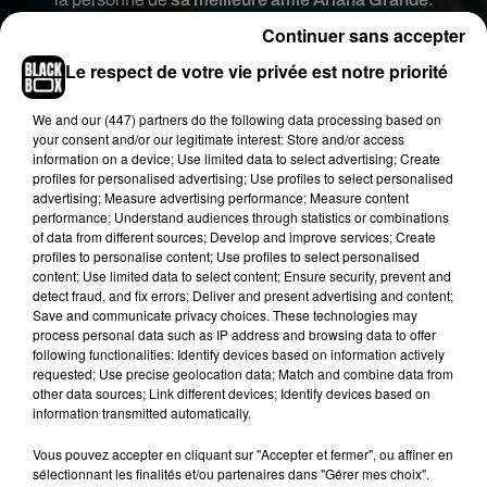
La fiancée de Pete Davidson vient chanter sur le
Continuer sans accepter
refrain aux paroles assez explicites de
Bed
:
J’ai
Le respect de votre vie privée est notre priorité
un lit avec ton nom dessus
.
We and
our (447) partners
do the following data processing based on
your consent and/or our legitimate interest: Store and/or access
information on a device; Use limited data to select advertising; Create
profiles for personalised advertising; Use profiles to select personalised
advertising; Measure advertising performance; Measure content
performance; Understand audiences through statistics or combinations
of data from different sources; Develop and improve services; Create
profiles to personalise content; Use profiles to select personalised
content; Use limited data to select content; Ensure security, prevent and
detect fraud, and fix errors; Deliver and present advertising and content;
Save and communicate privacy choices. These technologies may
process personal data such as IP address and browsing data to offer
following functionalities: Identify devices based on information actively
requested; Use precise geolocation data; Match and combine data from
other data sources; Link different devices; Identify devices based on
information transmitted automatically.
Vous pouvez accepter en cliquant sur "Accepter et fermer", ou affiner en
sélectionnant les finalités et/ou partenaires dans "Gérer mes choix".
Une grosse surprise attend également
les fans de