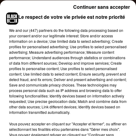
Continuer sans accepter
Ne Yo s’est également exprimé sur les différentes
personnes qu’il a contactées pour travailler avec
Le respect de votre vie privée est notre priorité
lui sur cet album. Il a confirmé la présence de 2
Chainz, PartyNextDoor, Bebe Rexha, Stefflon
We and
our (447) partners
do the following data processing based on
your consent and/or our legitimate interest: Store and/or access
Don, Eric Bellinger et Roméo Santos. En
information on a device; Use limited data to select advertising; Create
attendant l’arrivée de ce nouvel album, vous
profiles for personalised advertising; Use profiles to select personalised
pouvez découvrir le premier single qui en est
advertising; Measure advertising performance; Measure content
performance; Understand audiences through statistics or combinations
extrait. Ce morceau porte le même titre que
of data from different sources; Develop and improve services; Create
l’album. Le dernier album de Ne Yo, « Non fiction »
profiles to personalise content; Use profiles to select personalised
était sorti il y a trois ans.
content; Use limited data to select content; Ensure security, prevent and
detect fraud, and fix errors; Deliver and present advertising and content;
Save and communicate privacy choices. These technologies may
process personal data such as IP address and browsing data to offer
following functionalities: Identify devices based on information actively
requested; Use precise geolocation data; Match and combine data from
other data sources; Link different devices; Identify devices based on
information transmitted automatically.
Vous pouvez accepter en cliquant sur "Accepter et fermer", ou affiner en
sélectionnant les finalités et/ou partenaires dans "Gérer mes choix".
Vous pouvez également refuser en cliquant sur "Continuer sans