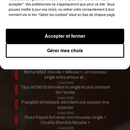
accepter". Vos préférences ne s'appliqueront que pour ce site. Vous
pouvez mettre à jour vos choix, ou retirer votre consentement à tout
moment via le lien "Gérer les cookies" situé en bas de chaque page.
Accepter et fermer
Publié : 14 février 2018 à 14h10 par Bertrand
Gérer mes choix
Loppin
Fil actus
7 août 2026
Moha MMZ dévoile « Mikasa », un nouveau
single entre amour et...
7 août 2026
Tayc et Didi B dévoilent le single le plus dansant
de l’année
6 août 2026
Franglish et Keblack dévoilent une session live
surprise
5 août 2026
Russ frappe fort avec son nouveau single «
Coulda Shoulda Woulda »
5 août 2026