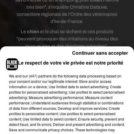
très bien", s'inquiète Christine Debove,
conseillère régionale de l'Ordre des vétérinaires
d'Ile-de-France
Le
chien
et le chat se lèchent et ces produits
"peuvent provoquer des irritations au niveau des
muqueuses et des réactions cutanées".
Continuer sans accepter
La vétérinaire alerte sur le fait que "si le
chien
ou
Le respect de votre vie privée est notre priorité
le chat ingère de l'alcool en se léchant, il aura une
réaction plus accentuée qu'un humain car ils ne
We and
our (447) partners
do the following data processing based on
digèrent pas correctement l'alcool".
your consent and/or our legitimate interest: Store and/or access
information on a device; Use limited data to select advertising; Create
Laver les pattes de son
chien
ou de son
profiles for personalised advertising; Use profiles to select personalised
chat de retour de promenade avec de
advertising; Measure advertising performance; Measure content
l'eau savonneuse est un "geste d'hygiène
performance; Understand audiences through statistics or combinations
de base que l'on devrait avoir tout le
of data from different sources; Develop and improve services; Create
profiles to personalise content; Use profiles to select personalised
temps". "C'est suffisamment efficace!".
content; Use limited data to select content; Ensure security, prevent and
detect fraud, and fix errors; Deliver and present advertising and content;
Elle ajoute l'importance de "respecter la
Save and communicate privacy choices. These technologies may
distanciation homme-animal, de se laver les