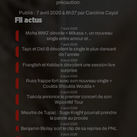
précaution.
Publié : 7 avril 2020 à 8h37 par Caroline Cayol
Fil actus
7 août 2026
Moha MMZ dévoile « Mikasa », un nouveau
single entre amour et...
7 août 2026
Tayc et Didi B dévoilent le single le plus dansant
de l’année
6 août 2026
Franglish et Keblack dévoilent une session live
surprise
5 août 2026
Russ frappe fort avec son nouveau single «
Coulda Shoulda Woulda »
5 août 2026
Tiakola annonce le premier concert de son
WpointM Tour
4 août 2026
Meurtre de Tupac : Suge Knight pourrait prendre
la parole au procès
4 août 2026
Benjamin Biolay sort le clip de sa reprise de PNL
3 août 2026