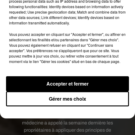
process personal data such as IP address and browsing data to offer
mains très très souvent quand on a joué avec lui
following functionalities: Identify devices based on information actively
requested; Use precise geolocation data; Match and combine data from
et d'éviter les contacts rapprochés, léchage des
other data sources; Link different devices; Identify devices based on
mains et du visage".
information transmitted automatically.
En plus de ces règles de base la vétérinaire
Vous pouvez accepter en cliquant sur "Accepter et fermer", ou affiner en
conseille "lorsque l'on rencontre un
chien
ou un
sélectionnant les finalités et/ou partenaires dans "Gérer mes choix".
Vous pouvez également refuser en cliquant sur "Continuer sans
chat qui ne nous appartient pas de ne pas le
accepter". Vos préférences ne s'appliqueront que pour ce site. Vous
caresser, ni de le laisser nous approcher".
pouvez mettre à jour vos choix, ou retirer votre consentement à tout
moment via le lien "Gérer les cookies" situé en bas de chaque page.
Les cas d’infections au Covid-19 rapportés
chez des félins et des chiens se comptent
à moins de vingt dans le monde (dont un
tigre) et ne sont pas tous avérés.
Accepter et fermer
Il semblerait que ce soit plutôt les humains qui
Gérer mes choix
infectent les animaux mais même s'il n'existe
aucune preuve scientifique que les animaux
transmettent le Covid-19, l'Académie de
médecine a appelé la semaine dernière les
propriétaires à appliquer des principes de