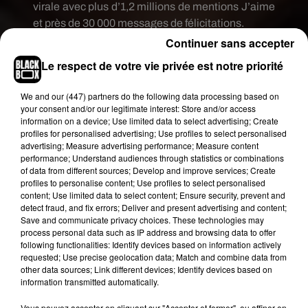
virale avec plus d’1,2 millions de mentions J’aime
et près de 30 000 messages de félicitations.
Continuer sans accepter
Le respect de votre vie privée est notre priorité
We and
our (447) partners
do the following data processing based on
your consent and/or our legitimate interest: Store and/or access
information on a device; Use limited data to select advertising; Create
profiles for personalised advertising; Use profiles to select personalised
advertising; Measure advertising performance; Measure content
performance; Understand audiences through statistics or combinations
of data from different sources; Develop and improve services; Create
profiles to personalise content; Use profiles to select personalised
content; Use limited data to select content; Ensure security, prevent and
detect fraud, and fix errors; Deliver and present advertising and content;
Voir cette publication sur Instagram
Save and communicate privacy choices. These technologies may
process personal data such as IP address and browsing data to offer
Je viens de vivre le plus beau jour de toute ma
following functionalities: Identify devices based on information actively
vie ... Ce que je ressens aujourd’hui est
requested; Use precise geolocation data; Match and combine data from
inexplicable. Mon mari et moi sommes à présent
other data sources; Link different devices; Identify devices based on
information transmitted automatically.
parents. Milann , le fruit de notre amour, est né
hier après-midi le 11/10/2019 à 13h06 , un
Vous pouvez accepter en cliquant sur "Accepter et fermer", ou affiner en