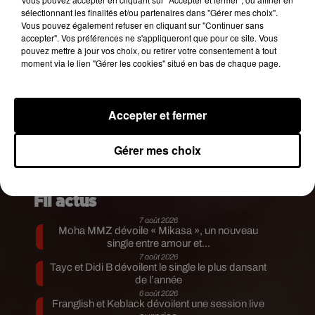
merveilleux petit ange de 3kg620 �xÈxÈ Il se
sélectionnant les finalités et/ou partenaires dans "Gérer mes choix".
Vous pouvez également refuser en cliquant sur "Continuer sans
porte à merveille et notre bonheur est infini . Je
accepter". Vos préférences ne s'appliqueront que pour ce site. Vous
ne trouve pas les mots pour décrire notre joie .
pouvez mettre à jour vos choix, ou retirer votre consentement à tout
Nous sommes comblés d’amour ❤️ Merci à mon
moment via le lien "Gérer les cookies" situé en bas de chaque page.
mari qui a été exemplaire du début jusqu’à a la
fin. Tu es toute ma vie, je t’aime tellement
�xÈ�x"ÈxÈ
Accepter et fermer
Une publication partagée par
Nabilla Vergara
(@nabilla) le
1
Gérer mes choix
Publié : 13 octobre 2019 à 18h45 par Aurélie
AMCN
Fil actus
7 août 2026
Moha MMZ dévoile « Mikasa », un nouveau
single entre amour et...
7 août 2026
Tayc et Didi B dévoilent le single le plus dansant
de l’année
6 août 2026
Franglish et Keblack dévoilent une session live