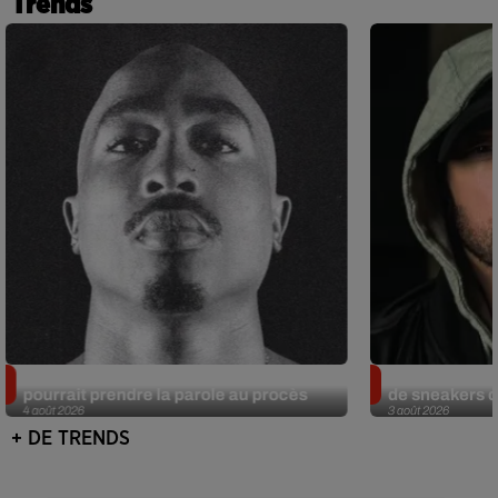
Trends
Meurtre de Tupac : Suge Knight
Eminem met a
pourrait prendre la parole au procès
de sneakers de
4 août 2026
3 août 2026
+ DE TRENDS