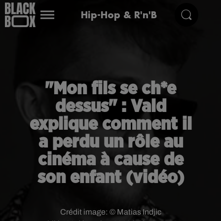
Hip-Hop & R'n'B
"Mon fils se ch*e
dessus" : Vald
explique comment il
a perdu un rôle au
cinéma à cause de
son enfant (vidéo)
Crédit image:
© Matias Indjic