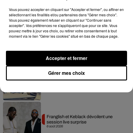
Vous pouvez accepter en cliquant sur "Accepter et fermer", ou affiner en
sélectionnant les finalités et/ou partenaires dans "Gérer mes choix".
Hip-Hop News
Vous pouvez également refuser en cliquant sur "Continuer sans
accepter". Vos préférences ne s'appliqueront que pour ce site. Vous
pouvez mettre à jour vos choix, ou retirer votre consentement à tout
moment via le lien "Gérer les cookies" situé en bas de chaque page.
Moha MMZ dévoile « Mikasa », un
nouveau single entre amour et...
7 août 2026
Accepter et fermer
Gérer mes choix
Tayc et Didi B dévoilent le single le plus
dansant de l’année
7 août 2026
Franglish et Keblack dévoilent une
session live surprise
6 août 2026