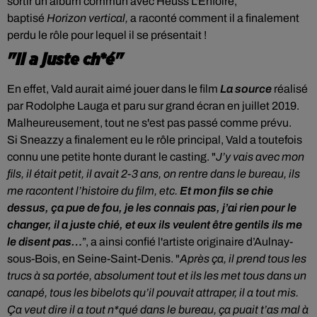
sortir un album commun avec Heuss L'Enfoiré,
baptisé
Horizon vertical,
a raconté comment il a finalement
perdu le rôle pour lequel il se présentait !
"Il a juste ch*é"
En effet, Vald aurait aimé jouer dans le film
La source
r
éalisé
par Rodolphe Lauga et paru sur grand écran en juillet 2019
.
Malheureusement, tout ne s'est pas passé comme prévu.
Si
Sneazzy
a finalement eu le rôle principal, Vald a toutefois
connu une petite honte durant le casting. "
J’y vais avec mon
fils, il était petit, il avait 2-3 ans, on rentre dans le bureau, ils
me racontent l’histoire du film, etc.
Et mon fils se chie
dessus, ça pue de fou, je les connais pas, j’ai rien pour le
changer, il a juste chié, et eux ils veulent être gentils ils me
le disent pas…
”, a ainsi confié l'artiste originaire d’Aulnay-
sous-Bois, en Seine-Saint-Denis. "
Après ça, il prend tous les
trucs à sa portée, absolument tout et ils les met tous dans un
canapé, tous les bibelots qu’il pouvait attraper, il a tout mis.
Ça veut dire il a tout n*qué dans le bureau, ça puait t’as mal à