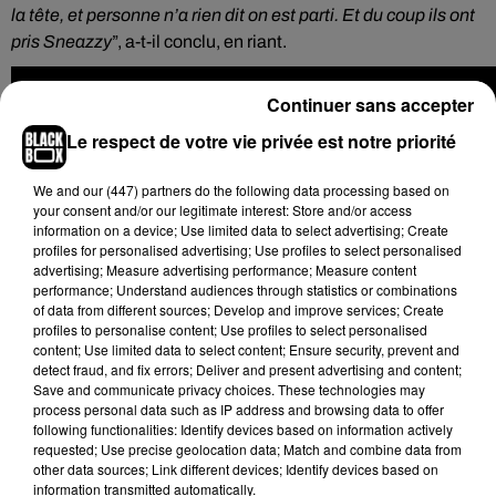
la tête, et personne n’a rien dit on est parti. Et du coup ils ont
pris Sneazzy
”, a-t-il conclu, en riant.
Continuer sans accepter
Le respect de votre vie privée est notre priorité
We and
our (447) partners
do the following data processing based on
your consent and/or our legitimate interest: Store and/or access
information on a device; Use limited data to select advertising; Create
profiles for personalised advertising; Use profiles to select personalised
advertising; Measure advertising performance; Measure content
performance; Understand audiences through statistics or combinations
of data from different sources; Develop and improve services; Create
profiles to personalise content; Use profiles to select personalised
content; Use limited data to select content; Ensure security, prevent and
detect fraud, and fix errors; Deliver and present advertising and content;
Save and communicate privacy choices. These technologies may
process personal data such as IP address and browsing data to offer
following functionalities: Identify devices based on information actively
Une anecdote dont il se souviendra toute sa vie !
requested; Use precise geolocation data; Match and combine data from
other data sources; Link different devices; Identify devices based on
information transmitted automatically.