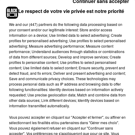
Continuer sans accepter
nous a semblé être la chose à faire
».
Le respect de votre vie privée est notre priorité
Dans son entretien à
Entertainment
Weekly
, il
We and
our (447) partners
do the following data processing based on
explique aussi que «
lorsque les gens ont une
your consent and/or our legitimate interest: Store and/or access
relation compliquée avec quelqu’un et que cette
information on a device; Use limited data to select advertising; Create
personne meurt, cela soulève de nombreuses
profiles for personalised advertising; Use profiles to select personalised
advertising; Measure advertising performance; Measure content
choses
(…)
.
Il y aura d'ailleurs un autre épisode où
performance; Understand audiences through statistics or combinations
il sera question des ramifications autour de cette
of data from different sources; Develop and improve services; Create
mort
».
Ca promet !
profiles to personalise content; Use profiles to select personalised
content; Use limited data to select content; Ensure security, prevent and
detect fraud, and fix errors; Deliver and present advertising and content;
Save and communicate privacy choices. These technologies may
process personal data such as IP address and browsing data to offer
following functionalities: Identify devices based on information actively
requested; Use precise geolocation data; Match and combine data from
other data sources; Link different devices; Identify devices based on
information transmitted automatically.
Vous pouvez accepter en cliquant sur "Accepter et fermer", ou affiner en
sélectionnant les finalités et/ou partenaires dans "Gérer mes choix".
Vous pouvez également refuser en cliquant sur "Continuer sans
accepter". Vos préférences ne s'appliqueront que pour ce site. Vous