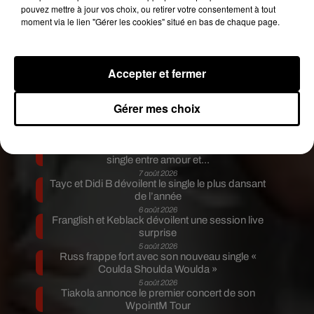
pouvez mettre à jour vos choix, ou retirer votre consentement à tout
moment via le lien "Gérer les cookies" situé en bas de chaque page.
Accepter et fermer
Publié : 25 octobre 2018 à 15h20 par Aurélie
Amcn
Gérer mes choix
Fil actus
7 août 2026
Moha MMZ dévoile « Mikasa », un nouveau
single entre amour et...
7 août 2026
Tayc et Didi B dévoilent le single le plus dansant
de l’année
6 août 2026
Franglish et Keblack dévoilent une session live
surprise
5 août 2026
Russ frappe fort avec son nouveau single «
Coulda Shoulda Woulda »
5 août 2026
Tiakola annonce le premier concert de son
WpointM Tour