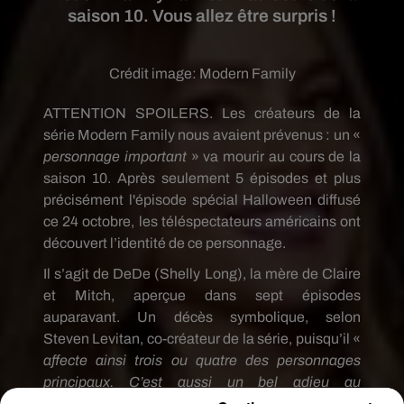
saison 10. Vous allez être surpris !
Crédit image:
Modern Family
ATTENTION SPOILERS.
Les créateurs de la
série
Modern
Family
nous avaient prévenus :
un «
personnage important
» va mourir au cours de la
saison 10.
Après seulement 5 épisodes et plus
précisément l'épisode spécial Halloween diffusé
ce 24 octobre, les téléspectateurs américains ont
découvert l’identité de ce personnage.
Il s’agit de
DeDe
(
Shelly
Long)
, la mère de Claire
et Mitch, aperçue dans sept épisodes
auparavant.
Un décès symbolique, selon
Steven
Levitan
, co-créateur de la série, puisqu’il «
affecte ainsi trois ou quatre des personnages
principaux.
C’est aussi un bel adieu au
personnage
DeDe
et à Shelley Long, donc cela