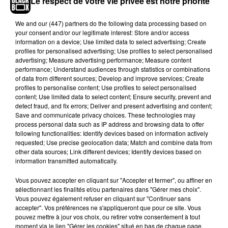
Le respect de votre vie privée est notre priorité
Ainsi, Will Smith et Mister V se sont offerts 20 mn
de grand n’importe quoi durant lesquelles, munis
We and
our (447) partners
do the following data processing based on
chacun d’une batte de base-ball, ils ont
your consent and/or our legitimate interest: Store and/or access
information on a device; Use limited data to select advertising; Create
consciencieusement tout cassé dans une pièce
profiles for personalised advertising; Use profiles to select personalised
spécialement aménagée pour eux. Meubles et
advertising; Measure advertising performance; Measure content
objets mis à disposition, tout y est passé. Et si l’on
performance; Understand audiences through statistics or combinations
of data from different sources; Develop and improve services; Create
en croit leurs visages radieux sur la vidéo mise en
profiles to personalise content; Use profiles to select personalised
ligne, ils se sont beaucoup amusés. Cette vidéo
content; Use limited data to select content; Ensure security, prevent and
publiée sur la chaîne YouTube de Will Smith et
detect fraud, and fix errors; Deliver and present advertising and content;
Save and communicate privacy choices. These technologies may
reprise par Mister V dans un tweet a d’ailleurs
process personal data such as IP address and browsing data to offer
connu un beau succès. En quelques jours, elle a
following functionalities: Identify devices based on information actively
atteint plus de 4 millions de vues. Elle procure
requested; Use precise geolocation data; Match and combine data from
other data sources; Link different devices; Identify devices based on
également une belle exposition à
Mister V
qui doit
information transmitted automatically.
sortir son deuxième album « MVP » le 31 janvier
prochain.
Vous pouvez accepter en cliquant sur "Accepter et fermer", ou affiner en
sélectionnant les finalités et/ou partenaires dans "Gérer mes choix".
Je crois que Will Smith peut mourir tranquille
Vous pouvez également refuser en cliquant sur "Continuer sans
après cette vidéo. Ou alors c’est moi je sais plus
accepter". Vos préférences ne s'appliqueront que pour ce site. Vous
pouvez mettre à jour vos choix, ou retirer votre consentement à tout
https://t.co/tdOJtdqijp
moment via le lien "Gérer les cookies" situé en bas de chaque page.