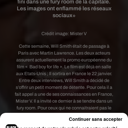
fini dans une fury room de la capitale.
Les images ont enflammé les réseaux
sociaux⬦
Crédit image:
Mister V
Cette semaine, Will Smith était de passage à
Paris avec Martin Lawrence. Les deux acteurs
assurent actuellement la promo européenne du
film « Bad boy for life ». Le film est déjà en salle
aux Etats-Unis ; Il sortira en France le 22 janvier.
Entre deux interviews, Will Smith a décidé de
s’offrir un petit moment de détente. Pour cela il a
fait appel a une de ses connaissances en France,
Mister V. Il a invité ce dernier à se tendre dans un
fury room. Pour ceux qui ne connaitraient pas le
concept de ce genre d’endroit, une fury room est
Continuer sans accepter
un lieu où l’on peut se permettre de tout casser.