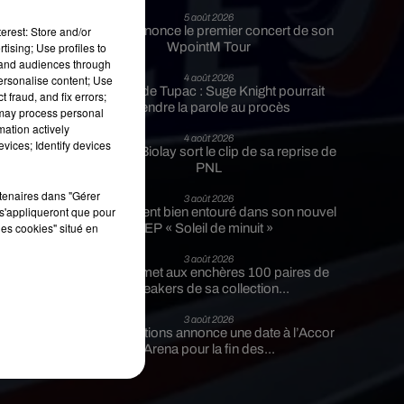
5 août 2026
u
erest: Store and/or
Tiakola annonce le premier concert de son
tising; Use profiles to
WpointM Tour
tand audiences through
personalise content; Use
4 août 2026
Meurtre de Tupac : Suge Knight pourrait
 fraud, and fix errors;
prendre la parole au procès
 may process personal
mation actively
4 août 2026
vices; Identify devices
Benjamin Biolay sort le clip de sa reprise de
PNL
rtenaires dans "Gérer
3 août 2026
s'appliqueront que pour
Rim’K revient bien entouré dans son nouvel
les cookies" situé en
EP « Soleil de minuit »
é
3 août 2026
Eminem met aux enchères 100 paires de
ms
sneakers de sa collection...
3 août 2026
Lena Situations annonce une date à l’Accor
Arena pour la fin des...