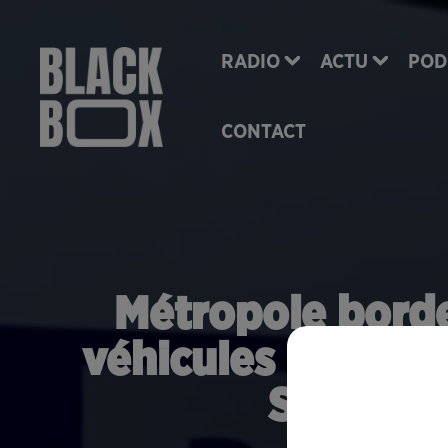
RADIO
ACTU
POD
CONTACT
Métropole bordel
véhicules incendié
Sylvestr