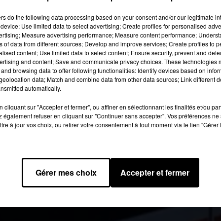
ont également été brisées entraînant l'interruption d
ers
do the following data processing based on your consent and/or our legitimate int
device; Use limited data to select advertising; Create profiles for personalised adver
 plusieurs heures durant la nuit.
vertising; Measure advertising performance; Measure content performance; Unders
ns of data from different sources; Develop and improve services; Create profiles to 
alised content; Use limited data to select content; Ensure security, prevent and detect
it image:
CCO
ertising and content; Save and communicate privacy choices. These technologies
and browsing data to offer following functionalities: Identify devices based on infor
eolocation data; Match and combine data from other data sources; Link different de
 agitée cette année dans la
métropole Bordelaise
. À Bordeaux,
nsmitted automatically.
auraient incendié des véhicules, des poubelles ou encore des
é les vitres de plusieurs stations de tram et abris bus. Selon nos
cliquant sur "Accepter et fermer", ou affiner en sélectionnant les finalités et/ou pa
 également refuser en cliquant sur "Continuer sans accepter". Vos préférences ne 
t rendues sur place, ont dû faire face à des jets de projectiles. Un
tre à jour vos choix, ou retirer votre consentement à tout moment via le lien "Gérer 
ne pierre en plein visage. D’autres dégradations ont également ét
Thouars à Talence, à Bègles ou encore à Mérignac.
ions n’ont pas été sans conséquences sur la circulation des tra
s alors qu’ils étaient censés rouler toute la nuit.
Gérer mes choix
Accepter et fermer
uêtes ont été ouvertes.
20 à 8h19 par Diane Charbonnel