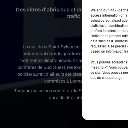
Des vitres d'abris bus et de stations de tram 
We and
our (447) partn
access information on a 
trafic des trams pendant
select personalised ad
statistics or combinatio
profiles to select person
Créd
Deliver and present adv
data such as IP address 
requested; Use precise g
La nuit de la Saint-Sylvestre a été particulièrement
based on information tra
notamment dans le quartier des Aubiers, des jeunes 
trottinettes électroniques. Ils auraient également bris
Vous pouvez accepter en 
mes choix". Vous pouvez
confrères de Sud Ouest, les forces de l’ordre, qui se son
ce site. Vous pouvez met
policier aurait d’ailleurs été blessé après avoir reçu u
bas de chaque page.
commises à Lormont, dans le quartier de 
Toujours selon nos confrères de Sud Ouest, ces dégradat
qui a dû être interrompue plusieurs heure
Plusieurs enq
Publié : 2 janvier 20