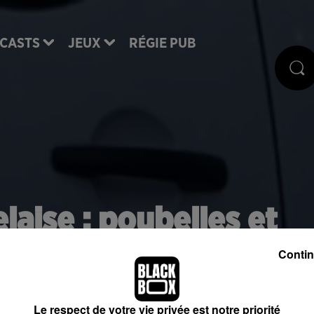
CASTS
JEUX
RÉGIE PUB
aise : poubelles et
s, la nuit de la Saint-
Contin
e très agitée
Le respect de votre vie privée est notre priorité