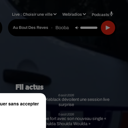
Live :
Choisir une ville
Webradios
Podcasts
Booba Feat. Trade Union
-
Au Bout Des Reves
Fil actus
6 août 2026
Franglish et Keblack dévoilent une session live
uer sans accepter
surprise
5 août 2026
Russ frappe fort avec son nouveau single «
Coulda Shoulda Woulda »