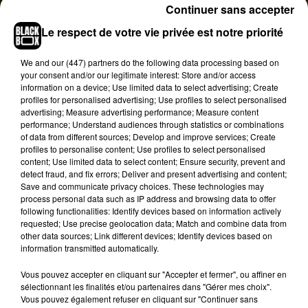
Continuer sans accepter
Le respect de votre vie privée est notre priorité
We and
our (447) partners
do the following data processing based on
your consent and/or our legitimate interest: Store and/or access
information on a device; Use limited data to select advertising; Create
profiles for personalised advertising; Use profiles to select personalised
advertising; Measure advertising performance; Measure content
performance; Understand audiences through statistics or combinations
Voir cette publication sur Instagram
of data from different sources; Develop and improve services; Create
profiles to personalise content; Use profiles to select personalised
ohhhhkayyyy�x܍ so mcdonalds are releasing
content; Use limited data to select content; Ensure security, prevent and
on the 12th of feburary big mac sauce
detect fraud, and fix errors; Deliver and present advertising and content;
Save and communicate privacy choices. These technologies may
pots�x��x�x and will be selling them with a
process personal data such as IP address and browsing data to offer
price of 50p each�x�
following functionalities: Identify devices based on information actively
requested; Use precise geolocation data; Match and combine data from
Une publication partagée par
newfoodslogged
(@newfoodslogged_) le
other data sources; Link different devices; Identify devices based on
information transmitted automatically.
Culte,
la sauce du Big Mac de McDonald’s a été
Vous pouvez accepter en cliquant sur "Accepter et fermer", ou affiner en
servie pour la première fois en 1972
. Selon
The
sélectionnant les finalités et/ou partenaires dans "Gérer mes choix".
Sun
qui a révélé l'information
, la recette est le fruit
Vous pouvez également refuser en cliquant sur "Continuer sans